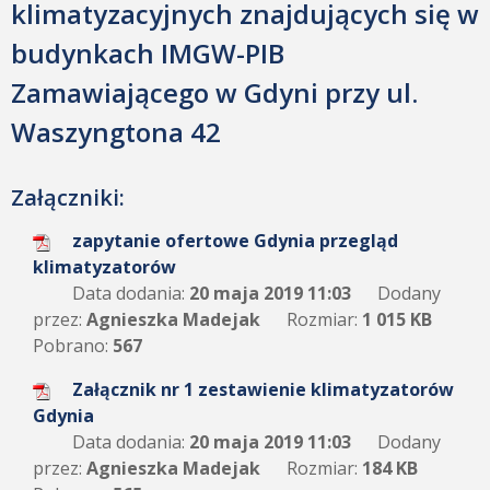
klimatyzacyjnych znajdujących się w
budynkach IMGW-PIB
Zamawiającego w Gdyni przy ul.
Waszyngtona 42
Załączniki:
zapytanie ofertowe Gdynia przegląd
klimatyzatorów
Data dodania:
20 maja 2019 11:03
Dodany
przez:
Agnieszka Madejak
Rozmiar:
1 015 KB
Pobrano:
567
Załącznik nr 1 zestawienie klimatyzatorów
Gdynia
Data dodania:
20 maja 2019 11:03
Dodany
przez:
Agnieszka Madejak
Rozmiar:
184 KB