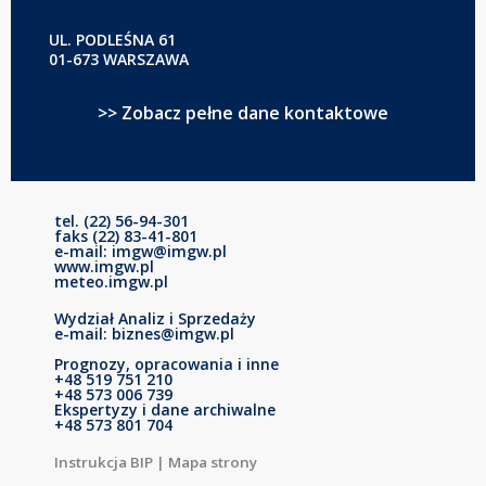
UL. PODLEŚNA 61
01-673 WARSZAWA
>> Zobacz pełne dane kontaktowe
tel. (22) 56-94-301
faks (22) 83-41-801
e-mail: imgw@imgw.pl
www.imgw.pl
meteo.imgw.pl
Wydział Analiz i Sprzedaży
e-mail: biznes@imgw.pl
Prognozy, opracowania i inne
+48 519 751 210
+48 573 006 739
Ekspertyzy i dane archiwalne
+48 573 801 704
Instrukcja BIP
|
Mapa strony