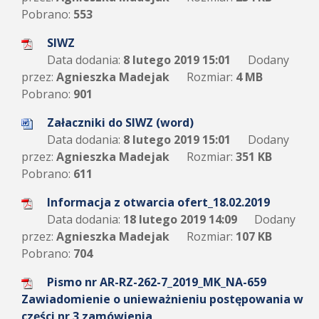
Pobrano:
553
SIWZ
Data dodania:
8 lutego 2019 15:01
Dodany
przez:
Agnieszka Madejak
Rozmiar:
4 MB
Pobrano:
901
Załaczniki do SIWZ (word)
Data dodania:
8 lutego 2019 15:01
Dodany
przez:
Agnieszka Madejak
Rozmiar:
351 KB
Pobrano:
611
Informacja z otwarcia ofert_18.02.2019
Data dodania:
18 lutego 2019 14:09
Dodany
przez:
Agnieszka Madejak
Rozmiar:
107 KB
Pobrano:
704
Pismo nr AR-RZ-262-7_2019_MK_NA-659
Zawiadomienie o unieważnieniu postępowania w
części nr 3 zamówienia