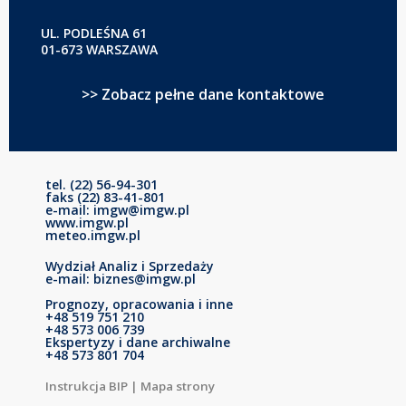
UL. PODLEŚNA 61
01-673 WARSZAWA
>> Zobacz pełne dane kontaktowe
tel. (22) 56-94-301
faks (22) 83-41-801
e-mail: imgw@imgw.pl
www.imgw.pl
meteo.imgw.pl
Wydział Analiz i Sprzedaży
e-mail: biznes@imgw.pl
Prognozy, opracowania i inne
+48 519 751 210
+48 573 006 739
Ekspertyzy i dane archiwalne
+48 573 801 704
Instrukcja BIP
|
Mapa strony