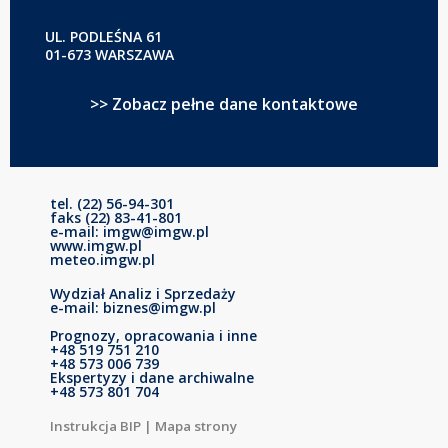
UL. PODLEŚNA 61
01-673 WARSZAWA
>> Zobacz pełne dane kontaktowe
tel. (22) 56-94-301
faks (22) 83-41-801
e-mail: imgw@imgw.pl
www.imgw.pl
meteo.imgw.pl
Wydział Analiz i Sprzedaży
e-mail: biznes@imgw.pl
Prognozy, opracowania i inne
+48 519 751 210
+48 573 006 739
Ekspertyzy i dane archiwalne
+48 573 801 704
Instrukcja BIP
|
Mapa strony