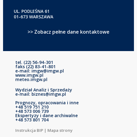
UL. PODLEŚNA 61
01-673 WARSZAWA
>> Zobacz pełne dane kontaktowe
tel. (22) 56-94-301
faks (22) 83-41-801
e-mail: imgw@imgw.pl
www.imgw.pl
meteo.imgw.pl
Wydział Analiz i Sprzedaży
e-mail: biznes@imgw.pl
Prognozy, opracowania i inne
+48 519 751 210
+48 573 006 739
Ekspertyzy i dane archiwalne
+48 573 801 704
Instrukcja BIP
|
Mapa strony