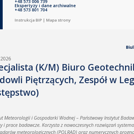
+48 573 006 739
Ekspertyzy i dane archiwalne
+48 573 801 704
Instrukcja BIP
|
Mapa strony
Biu
.2026
ecjalista (K/M) Biuro Geotechni
dowli Piętrzących, Zespół w L
stępstwo)
tut Meteorologii i Gospodarki Wodnej – Państwowy Instytut Bad
zy i prace badawcze. Korzysta z nowoczesnych rozwiązań systemo
 radarów meteorologicznych (POLRAD) oraz numerycznych progno