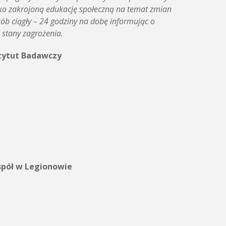
oko zakrojoną edukację społeczną na temat zmian
sób ciągły – 24 godziny na dobę informując o
e stany zagrożenia.
stytut Badawczy
espół w Legionowie