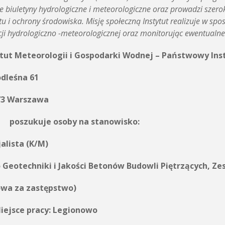
e biuletyny hydrologiczne i meteorologiczne oraz prowadzi szer
tu i ochrony środowiska. Misję społeczną Instytut realizuje w spo
cji hydrologiczno -meteorologicznej oraz monitorując ewentualn
ytut Meteorologii i Gospodarki Wodnej – Państwowy In
odleśna 61
73 Warszawa
zukuje osoby na stanowisko:
alista (K/M)
o Geotechniki i Jakości Betonów Budowli Piętrzących, Z
wa za zastępstwo)
sce pracy: Legionowo