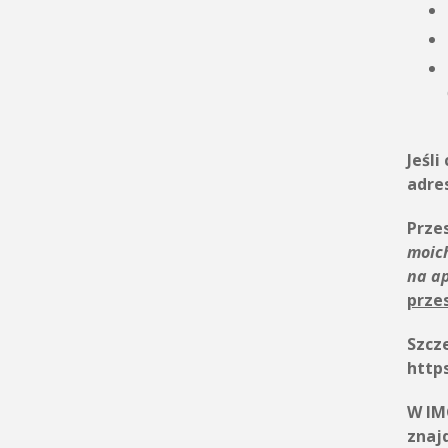
Jeśli
adre
Przes
moic
na a
prze
Szcz
http
W IM
znaj