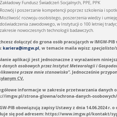
Zakładowy Fundusz Świadczeń Socjalnych, PPE, PPK
Rozwój i poszerzanie kompetencji poprzez szkolenia i spot
Możliwość rozwoju osobistego, poszerzenia wiedzy i umieję
doświadczenia zawodowego, w Instytucji o 100 letniej tradyc
zakresie nowoczesnych technologii badawczych.
 chcesz dołączyć do grona osób pracujących w IMGW-PIB 
s
:
kariera@imgw.pl
,
w temacie maila wpisz
:
specjalista/
łanie aplikacji jest jednoznaczne z wyrażaniem niniejs
h danych osobowych przez
Instytut Meteorologii i Gospoda
plikowane przeze mnie stanowisko”.
Jednocześnie przypo
syłanym CV.
egółowe informacje w zakresie przetwarzania danych o
s://imgw.pl/strona-glowna/ochrona-danych-osobowych
GW-PIB obowiązują zapisy Ustawy z dnia 14.06.2024 r. o
duje się pod adresem: https://www.imgw.pl/kontakt/sy