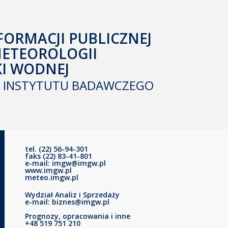
FORMACJI PUBLICZNEJ
METEOROLOGII
KI WODNEJ
INSTYTUTU BADAWCZEGO
tel. (22) 56-94-301
faks (22) 83-41-801
e-mail: imgw@imgw.pl
www.imgw.pl
meteo.imgw.pl
Wydział Analiz i Sprzedaży
e-mail: biznes@imgw.pl
Prognozy, opracowania i inne
+48 519 751 210