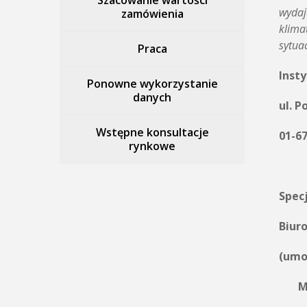
Szacowanie wartości
wydaj
zamówienia
klima
sytua
Praca
Inst
Ponowne wykorzystanie
danych
ul. P
Wstępne konsultacje
01-6
rynkowe
pos
Specj
Biur
(umo
Miej