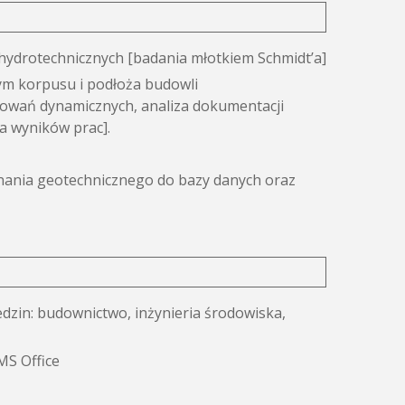
hydrotechnicznych [badania młotkiem Schmidt’a]
ym korpusu i podłoża budowli
owań dynamicznych, analiza dokumentacji
za wyników prac].
nania geotechnicznego do bazy danych oraz
edzin: budownictwo, inżynieria środowiska,
MS Office