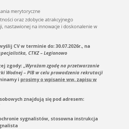
kania merytoryczne
tności oraz zdobycie atrakcyjnego
ji, nastawionej na innowacje i doskonalenie w
wyślij CV w terminie do:
30.07.2026r., na
specjalistka, CTKZ – Legionowo
zej zgody:
„
Wyrażam zgodę na przetwarzanie
rki Wodnej – PIB
w celu prowadzenia rekrutacji
minamy i
prosimy o wpisanie ww. zapisu w
sobowych znajdują się pod adresem:
/
 ochronie sygnalistów, stosowna instrukcja
gnalista