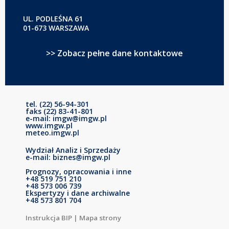
UL. PODLEŚNA 61
01-673 WARSZAWA
>> Zobacz pełne dane kontaktowe
tel. (22) 56-94-301
faks (22) 83-41-801
e-mail: imgw@imgw.pl
www.imgw.pl
meteo.imgw.pl
Wydział Analiz i Sprzedaży
e-mail: biznes@imgw.pl
Prognozy, opracowania i inne
+48 519 751 210
+48 573 006 739
Ekspertyzy i dane archiwalne
+48 573 801 704
Instrukcja BIP
|
Mapa strony