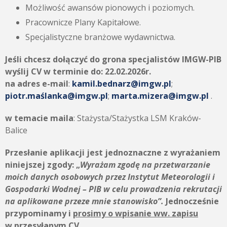
Możliwość awansów pionowych i poziomych.
Pracownicze Plany Kapitałowe.
Specjalistyczne branżowe wydawnictwa.
Jeśli chcesz dołączyć do grona specjalistów IMGW-PIB
wyślij CV w terminie do:
22.02.2026r.
na adres e-mail
:
kamil.bednarz@imgw.pl
;
piotr.maślanka@imgw.pl
;
marta.mizera@imgw.pl
.
w temacie maila
: Stażysta/Stażystka LSM Kraków-
Balice
Przesłanie aplikacji jest jednoznaczne z wyrażaniem
niniejszej zgody:
„
Wyrażam zgodę na przetwarzanie
moich danych osobowych przez
Instytut Meteorologii i
Gospodarki Wodnej – PIB
w celu prowadzenia rekrutacji
na aplikowane przeze mnie stanowisko”.
Jednocześnie
przypominamy i
prosimy o wpisanie ww. zapisu
w przesyłanym CV.