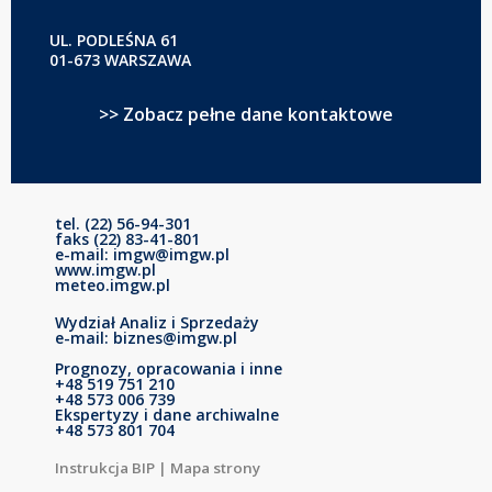
UL. PODLEŚNA 61
01-673 WARSZAWA
>> Zobacz pełne dane kontaktowe
tel. (22) 56-94-301
faks (22) 83-41-801
e-mail: imgw@imgw.pl
www.imgw.pl
meteo.imgw.pl
Wydział Analiz i Sprzedaży
e-mail: biznes@imgw.pl
Prognozy, opracowania i inne
+48 519 751 210
+48 573 006 739
Ekspertyzy i dane archiwalne
+48 573 801 704
Instrukcja BIP
|
Mapa strony