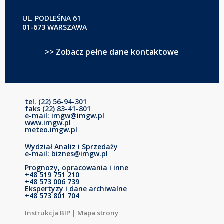
UL. PODLEŚNA 61
01-673 WARSZAWA
>> Zobacz pełne dane kontaktowe
tel. (22) 56-94-301
faks (22) 83-41-801
e-mail: imgw@imgw.pl
www.imgw.pl
meteo.imgw.pl
Wydział Analiz i Sprzedaży
e-mail: biznes@imgw.pl
Prognozy, opracowania i inne
+48 519 751 210
+48 573 006 739
Ekspertyzy i dane archiwalne
+48 573 801 704
Instrukcja BIP
|
Mapa strony