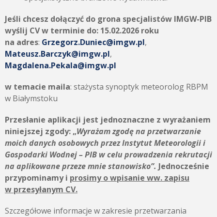
Jeśli chcesz dołączyć do grona specjalistów IMGW-PIB
wyślij CV w terminie do:
15.02.2026 roku
na adres
:
Grzegorz.Duniec@imgw.pl
,
Mateusz.Barczyk@imgw.pl
,
Magdalena.Pekala@imgw.pl
w temacie maila
: stażysta synoptyk meteorolog RBPM
w Białymstoku
Przesłanie aplikacji jest jednoznaczne z wyrażaniem
niniejszej zgody: „
Wyrażam zgodę na przetwarzanie
moich danych osobowych przez Instytut Meteorologii i
Gospodarki Wodnej – PIB w celu prowadzenia rekrutacji
na aplikowane przeze mnie stanowisko”.
Jednocześnie
przypominamy i
prosimy o wpisanie ww. zapisu
w przesyłanym CV.
Szczegółowe informacje w zakresie przetwarzania