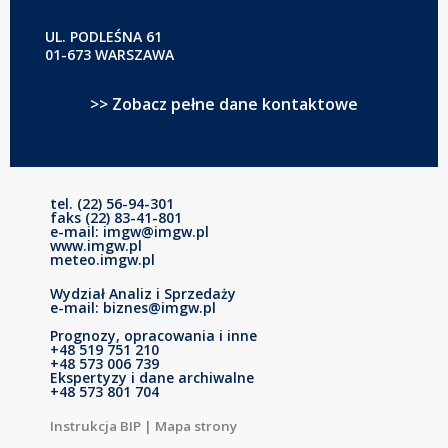
UL. PODLEŚNA 61
01-673 WARSZAWA
>> Zobacz pełne dane kontaktowe
tel. (22) 56-94-301
faks (22) 83-41-801
e-mail: imgw@imgw.pl
www.imgw.pl
meteo.imgw.pl
Wydział Analiz i Sprzedaży
e-mail: biznes@imgw.pl
Prognozy, opracowania i inne
+48 519 751 210
+48 573 006 739
Ekspertyzy i dane archiwalne
+48 573 801 704
Instrukcja BIP
|
Mapa strony