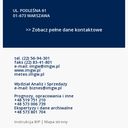
UL. PODLEŚNA 61
01-673 WARSZAWA
>> Zobacz pełne dane kontaktowe
tel. (22) 56-94-301
faks (22) 83-41-801
e-mail: imgw@imgw.pl
www.imgw.pl
meteo.imgw.pl
Wydział Analiz i Sprzedaży
e-mail: biznes@imgw.pl
Prognozy, opracowania i inne
+48 519 751 210
+48 573 006 739
Ekspertyzy i dane archiwalne
+48 573 801 704
Instrukcja BIP
|
Mapa strony