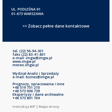
UL. PODLEŚNA 61
01-673 WARSZAWA
>> Zobacz pełne dane kontaktowe
tel. (22) 56-94-301
faks (22) 83-41-801
e-mail: imgw@imgw.pl
www.imgw.pl
meteo.imgw.pl
Wydział Analiz i Sprzedaży
e-mail: biznes@imgw.pl
Prognozy, opracowania i inne
+48 519 751 210
+48 573 006 739
Ekspertyzy i dane archiwalne
+48 573 801 704
Instrukcja BIP
|
Mapa strony