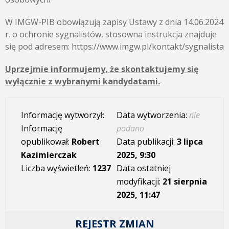
W IMGW-PIB obowiązują zapisy Ustawy z dnia 14.06.2024
r. o ochronie sygnalistów, stosowna instrukcja znajduje
się pod adresem: https://www.imgw.pl/kontakt/sygnalista
Uprzejmie informujemy, że skontaktujemy się
wyłącznie z wybranymi kandydatami.
Informację wytworzył:
Data wytworzenia:
nie
Informację
podano
opublikował:
Robert
Data publikacji:
3 lipca
Kazimierczak
2025, 9:30
Liczba wyświetleń:
1237
Data ostatniej
modyfikacji:
21 sierpnia
2025, 11:47
REJESTR ZMIAN