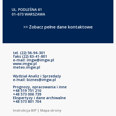
UL. PODLEŚNA 61
01-673 WARSZAWA
>> Zobacz pełne dane kontaktowe
tel. (22) 56-94-301
faks (22) 83-41-801
e-mail: imgw@imgw.pl
www.imgw.pl
meteo.imgw.pl
Wydział Analiz i Sprzedaży
e-mail: biznes@imgw.pl
Prognozy, opracowania i inne
+48 519 751 210
+48 573 006 739
Ekspertyzy i dane archiwalne
+48 573 801 704
Instrukcja BIP
|
Mapa strony