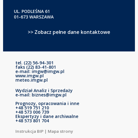
UL. PODLEŚNA 61
01-673 WARSZAWA
>> Zobacz pełne dane kontaktowe
tel. (22) 56-94-301
faks (22) 83-41-801
e-mail: imgw@imgw.pl
www.imgw.pl
meteo.imgw.pl
Wydział Analiz i Sprzedaży
e-mail: biznes@imgw.pl
Prognozy, opracowania i inne
+48 519 751 210
+48 573 006 739
Ekspertyzy i dane archiwalne
+48 573 801 704
Instrukcja BIP
|
Mapa strony