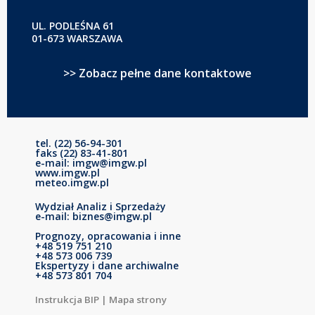
UL. PODLEŚNA 61
01-673 WARSZAWA
>> Zobacz pełne dane kontaktowe
tel. (22) 56-94-301
faks (22) 83-41-801
e-mail: imgw@imgw.pl
www.imgw.pl
meteo.imgw.pl
Wydział Analiz i Sprzedaży
e-mail: biznes@imgw.pl
Prognozy, opracowania i inne
+48 519 751 210
+48 573 006 739
Ekspertyzy i dane archiwalne
+48 573 801 704
Instrukcja BIP
|
Mapa strony