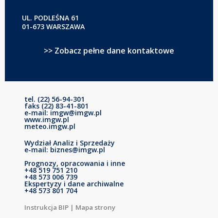
UL. PODLEŚNA 61
01-673 WARSZAWA
>> Zobacz pełne dane kontaktowe
tel. (22) 56-94-301
faks (22) 83-41-801
e-mail: imgw@imgw.pl
www.imgw.pl
meteo.imgw.pl
Wydział Analiz i Sprzedaży
e-mail: biznes@imgw.pl
Prognozy, opracowania i inne
+48 519 751 210
+48 573 006 739
Ekspertyzy i dane archiwalne
+48 573 801 704
Instrukcja BIP
|
Mapa strony