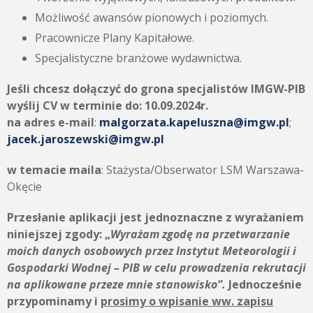
Możliwość awansów pionowych i poziomych.
Pracownicze Plany Kapitałowe.
Specjalistyczne branżowe wydawnictwa.
Jeśli chcesz dołączyć do grona specjalistów IMGW-PIB
wyślij CV w terminie do:
10.09.2024r.
na adres e-mail
:
malgorzata.kapeluszna@imgw.pl
;
jacek.jaroszewski@imgw.pl
w temacie maila
: Stażysta/Obserwator LSM Warszawa-
Okęcie
Przesłanie aplikacji jest jednoznaczne z wyrażaniem
niniejszej zgody:
„
Wyrażam zgodę na przetwarzanie
moich danych osobowych przez
Instytut Meteorologii i
Gospodarki Wodnej – PIB
w celu prowadzenia rekrutacji
na aplikowane przeze mnie stanowisko”.
Jednocześnie
przypominamy i
prosimy o wpisanie ww. zapisu