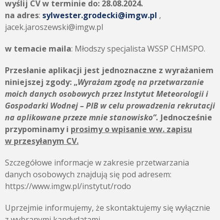
wyślij CV w terminie do:
28.08.2024.
na adres
:
sylwester.grodecki@imgw.pl
,
jacek.jaroszewski@imgw.pl
w temacie maila
: Młodszy specjalista WSSP CHMSPO.
Przesłanie aplikacji jest jednoznaczne z wyrażaniem
niniejszej zgody:
„
Wyrażam zgodę na przetwarzanie
moich danych osobowych przez
Instytut Meteorologii i
Gospodarki Wodnej – PIB
w celu prowadzenia rekrutacji
na aplikowane przeze mnie stanowisko”.
Jednocześnie
przypominamy i
prosimy o wpisanie ww. zapisu
w przesyłanym CV.
Szczegółowe informacje w zakresie przetwarzania
danych osobowych znajdują się pod adresem:
https://www.imgw.pl/instytut/rodo
Uprzejmie informujemy, że skontaktujemy się wyłącznie
z wybranymi kandydatami.