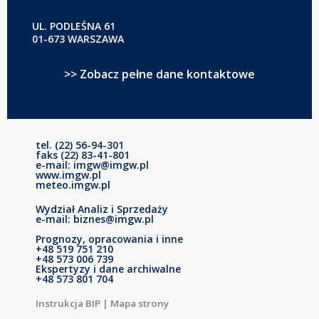
UL. PODLEŚNA 61
01-673 WARSZAWA
>> Zobacz pełne dane kontaktowe
tel. (22) 56-94-301
faks (22) 83-41-801
e-mail: imgw@imgw.pl
www.imgw.pl
meteo.imgw.pl
Wydział Analiz i Sprzedaży
e-mail: biznes@imgw.pl
Prognozy, opracowania i inne
+48 519 751 210
+48 573 006 739
Ekspertyzy i dane archiwalne
+48 573 801 704
Instrukcja BIP
|
Mapa strony