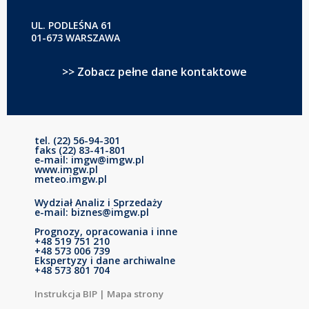
UL. PODLEŚNA 61
01-673 WARSZAWA
>> Zobacz pełne dane kontaktowe
tel. (22) 56-94-301
faks (22) 83-41-801
e-mail: imgw@imgw.pl
www.imgw.pl
meteo.imgw.pl
Wydział Analiz i Sprzedaży
e-mail: biznes@imgw.pl
Prognozy, opracowania i inne
+48 519 751 210
+48 573 006 739
Ekspertyzy i dane archiwalne
+48 573 801 704
Instrukcja BIP
|
Mapa strony