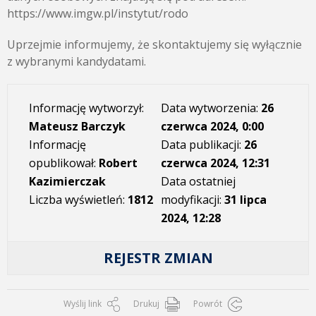
https://www.imgw.pl/instytut/rodo
Uprzejmie informujemy, że skontaktujemy się wyłącznie
z wybranymi kandydatami.
Informację wytworzył:
Data wytworzenia:
26
Mateusz Barczyk
czerwca 2024, 0:00
Informację
Data publikacji:
26
opublikował:
Robert
czerwca 2024, 12:31
Kazimierczak
Data ostatniej
Liczba wyświetleń:
1812
modyfikacji:
31 lipca
2024, 12:28
REJESTR ZMIAN
Wyślij link
Drukuj
Powrót