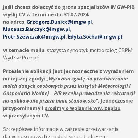
Jeśli chcesz dołączyć do grona specjalistów IMGW-PIB
wyślij CV w terminie do:
31.07.2024
na adres
:
Grzegorz.Duniec@imgw.pl
,
Mateusz.Barczyk@imgw.pl
,
Piotr.Szewczak@imgw.pl
,
Edyta.Socha@imgw.pl
w temacie maila
: stażysta synoptyk meteorolog CBPM
Wydział Poznań
Przesłanie aplikacji jest jednoznaczne z wyrażaniem
niniejszej zgody:
„
Wyrażam zgodę na przetwarzanie
moich danych osobowych przez
Instytut Meteorologii i
Gospodarki Wodnej – PIB
w celu prowadzenia rekrutacji
na aplikowane przeze mnie stanowisko”.
Jednocześnie
przypominamy i
prosimy o wpisanie ww. zapisu
w przesyłanym CV.
Szczegółowe informacje w zakresie przetwarzania
danych osobowych znajdują się pod adresem: