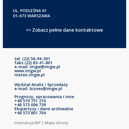
UL. PODLEŚNA 61
01-673 WARSZAWA
>> Zobacz pełne dane kontaktowe
tel. (22) 56-94-301
faks (22) 83-41-801
e-mail: imgw@imgw.pl
www.imgw.pl
meteo.imgw.pl
Wydział Analiz i Sprzedaży
e-mail: biznes@imgw.pl
Prognozy, opracowania i inne
+48 519 751 210
+48 573 006 739
Ekspertyzy i dane archiwalne
+48 573 801 704
Instrukcja BIP
|
Mapa strony