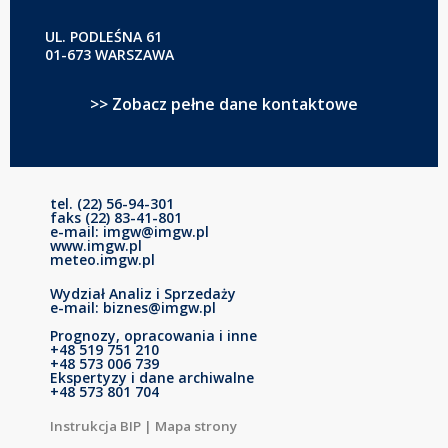
UL. PODLEŚNA 61
01-673 WARSZAWA
>> Zobacz pełne dane kontaktowe
tel. (22) 56-94-301
faks (22) 83-41-801
e-mail: imgw@imgw.pl
www.imgw.pl
meteo.imgw.pl
Wydział Analiz i Sprzedaży
e-mail: biznes@imgw.pl
Prognozy, opracowania i inne
+48 519 751 210
+48 573 006 739
Ekspertyzy i dane archiwalne
+48 573 801 704
Instrukcja BIP
|
Mapa strony