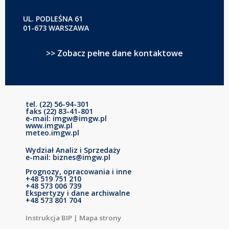
UL. PODLEŚNA 61
01-673 WARSZAWA
>> Zobacz pełne dane kontaktowe
tel. (22) 56-94-301
faks (22) 83-41-801
e-mail: imgw@imgw.pl
www.imgw.pl
meteo.imgw.pl
Wydział Analiz i Sprzedaży
e-mail: biznes@imgw.pl
Prognozy, opracowania i inne
+48 519 751 210
+48 573 006 739
Ekspertyzy i dane archiwalne
+48 573 801 704
Instrukcja BIP
|
Mapa strony