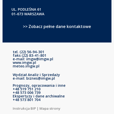
UL. PODLEŚNA 61
01-673 WARSZAWA
>> Zobacz pełne dane kontaktowe
tel. (22) 56-94-301
faks (22) 83-41-801
e-mail: imgw@imgw.pl
www.imgw.pl
meteo.imgw.pl
Wydział Analiz i Sprzedaży
e-mail: biznes@imgw.pl
Prognozy, opracowania i inne
+48 519 751 210
+48 573 006 739
Ekspertyzy i dane archiwalne
+48 573 801 704
Instrukcja BIP
|
Mapa strony