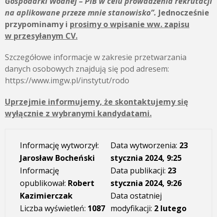
Gospodarki Wodnej – PIB
w celu prowadzenia rekrutacji
na aplikowane przeze mnie stanowisko”.
Jednocześnie
przypominamy i
prosimy o wpisanie ww. zapisu
w przesyłanym CV.
Szczegółowe informacje w zakresie przetwarzania
danych osobowych znajdują się pod adresem:
https://www.imgw.pl/instytut/rodo
Uprzejmie informujemy, że skontaktujemy się
wyłącznie z wybranymi kandydatami.
Informację wytworzył:
Data wytworzenia:
23
Jarosław Bocheński
stycznia 2024, 9:25
Informację
Data publikacji:
23
opublikował:
Robert
stycznia 2024, 9:26
Kazimierczak
Data ostatniej
Liczba wyświetleń:
1087
modyfikacji:
2 lutego