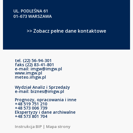
UL. PODLEŚNA 61
01-673 WARSZAWA
>> Zobacz pełne dane kontaktowe
tel. (22) 56-94-301
faks (22) 83-41-801
e-mail: imgw@imgw.pl
www.imgw.pl
meteo.imgw.pl
Wydział Analiz i Sprzedaży
e-mail: biznes@imgw.pl
Prognozy, opracowania i inne
+48 519 751 210
+48 573 006 739
Ekspertyzy i dane archiwalne
+48 573 801 704
Instrukcja BIP
|
Mapa strony