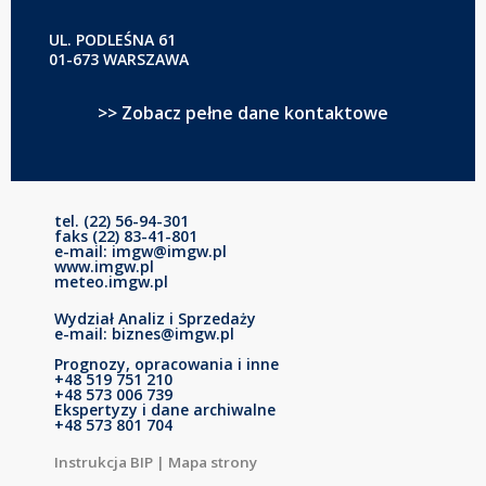
UL. PODLEŚNA 61
01-673 WARSZAWA
>> Zobacz pełne dane kontaktowe
tel. (22) 56-94-301
faks (22) 83-41-801
e-mail: imgw@imgw.pl
www.imgw.pl
meteo.imgw.pl
Wydział Analiz i Sprzedaży
e-mail: biznes@imgw.pl
Prognozy, opracowania i inne
+48 519 751 210
+48 573 006 739
Ekspertyzy i dane archiwalne
+48 573 801 704
Instrukcja BIP
|
Mapa strony