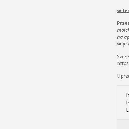
w te
Przes
moic
na a
w pr
Szcze
https
Uprze
I
I
L