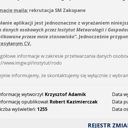
macie maila:
rekrutacja SM Zakopane
łanie aplikacji jest jednoznaczne z wyrażaniem niniejs
h danych osobowych przez
Instytut Meteorologii i Gospoda
plikowane przeze mnie stanowisko”.
Jednocześnie przypo
zesyłanym CV.
gółowe informacje w zakresie przetwarzania danych osobow
://www.imgw.pl/instytut/rodo
jmie informujemy, że skontaktujemy się wyłącznie z wybra
nformację wytworzył:
Krzysztof Adamik
Data w
nformację opublikował:
Robert Kazimierczak
Data pu
iczba wyświetleń:
1255
Data os
REJESTR ZMI