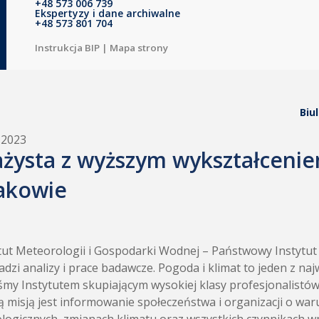
+48 573 006 739
Ekspertyzy i dane archiwalne
+48 573 801 704
Instrukcja BIP
|
Mapa strony
Biu
.2023
ażysta z wyższym wykształcen
akowie
tut Meteorologii i Gospodarki Wodnej – Państwowy Instytu
dzi analizy i prace badawcze. Pogoda i klimat to jeden z n
śmy Instytutem skupiającym wysokiej klasy profesjonalistó
 misją jest informowanie społeczeństwa i organizacji o wa