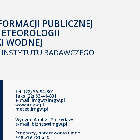
FORMACJI PUBLICZNEJ
METEOROLOGII
KI WODNEJ
INSTYTUTU BADAWCZEGO
tel. (22) 56-94-301
faks (22) 83-41-801
e-mail: imgw@imgw.pl
www.imgw.pl
meteo.imgw.pl
Wydział Analiz i Sprzedaży
e-mail: biznes@imgw.pl
Prognozy, opracowania i inne
+48 519 751 210