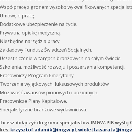
Współpracę z gronem wysoko wykwalifikowanych specjalist
Umowę o pracę.
Dodatkowe ubezpieczenie na życie.
Prywatną opiekę medyczną.
Niezbędne narzędzia pracy.
Zakładowy Fundusz Świadczeń Socjalnych.
Uczestniczenie w targach branżowych na całym świecie.
Szkolenia, możliwość rozwoju i poszerzania kompetencji.
Pracowniczy Program Emerytalny.
Tworzenie wyjątkowych, luksusowych produktów.
Możliwość awansów pionowych i poziomych.
Pracownicze Plany Kapitałowe.
Specjalistyczne branżowe wydawnictwa.
 chcesz dołączyć do grona specjalistów IMGW-PIB wyślij 
dres
:
krzysztof.adamik@imgw.pl
;
wioletta.sarata@imgw