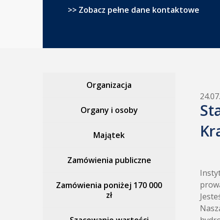
>> Zobacz pełne dane kontaktowe
Organizacja
24.07
St
Organy i osoby
Kr
Majątek
Zamówienia publiczne
Insty
prowa
Zamówienia poniżej 170 000
zł
Jeste
Naszą