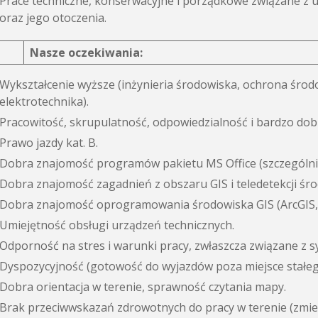
Prace techniczne, konserwacyjne i porządkowe związane z 
oraz jego otoczenia.
Nasze oczekiwania:
Wykształcenie wyższe (inżynieria środowiska, ochrona środo
elektrotechnika).
Pracowitość, skrupulatność, odpowiedzialność i bardzo do
Prawo jazdy kat. B.
Dobra znajomość programów pakietu MS Office (szczególnie
Dobra znajomość zagadnień z obszaru GIS i teledetekcji śr
Dobra znajomość oprogramowania środowiska GIS (ArcGIS,
Umiejętność obsługi urządzeń technicznych.
Odporność na stres i warunki pracy, zwłaszcza związane z
Dyspozycyjność (gotowość do wyjazdów poza miejsce stałego
Dobra orientacja w terenie, sprawność czytania mapy.
Brak przeciwwskazań zdrowotnych do pracy w terenie (zmien