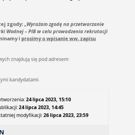
zej zgody:
„
Wyrażam zgodę na przetwarzanie
rki Wodnej – PIB
w celu prowadzenia rekrutacji
minamy i
prosimy o wpisanie ww. zapisu
ych znajdują się pod adresem:
nymi kandydatami.
ytworzenia:
24 lipca 2023, 15:10
blikacji:
24 lipca 2023, 14:45
tatniej modyfikacji:
26 lipca 2023, 23:59
AN