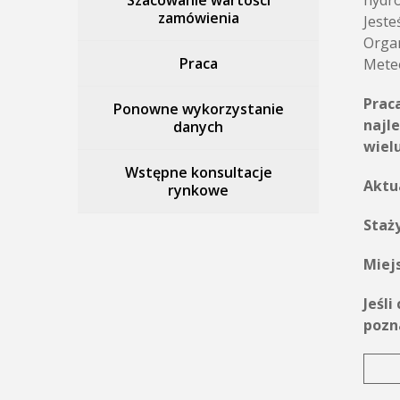
Szacowanie wartości
hydro
zamówienia
Jeste
Organ
Praca
Meteo
Prac
Ponowne wykorzystanie
najl
danych
wielu
Wstępne konsultacje
Aktu
rynkowe
Staż
Miej
Jeśl
pozn