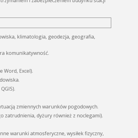
utrzymaniem i zabezpieczeniem budynku stacji
wiska, klimatologia, geodezja, geografia,
bra komunikatywność.
 Word, Excel).
odowiska.
 QGIS).
 sytuacją zmiennych warunków pogodowych.
 zatrudnienia, dyżury również z noclegami).
ne warunki atmosferyczne, wysiłek fizyczny,