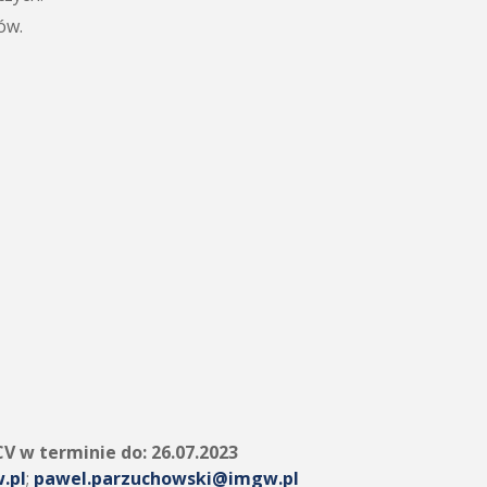
ów.
CV w terminie do:
26.07.2023
.pl
;
pawel.parzuchowski@imgw.pl