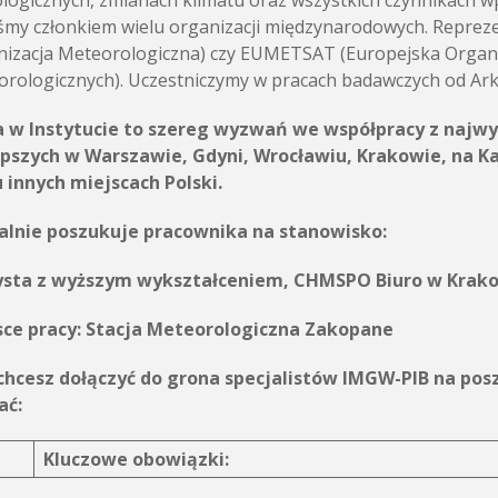
logicznych, zmianach klimatu oraz wszystkich czynnikach w
śmy członkiem wielu organizacji międzynarodowych. Repr
izacja Meteorologiczna) czy EUMETSAT (Europejska Organiz
rologicznych). Uczestniczymy w pracach badawczych od Arkt
a w Instytucie to szereg wyzwań we współpracy z najwy
epszych w Warszawie, Gdyni, Wrocławiu, Krakowie, na K
 innych miejscach Polski.
alnie poszukuje pracownika na stanowisko:
ysta z wyższym wykształceniem, CHMSPO Biuro w Krak
sce pracy:
Stacja Meteorologiczna Zakopane
i chcesz dołączyć do grona specjalistów IMGW-PIB na p
ać:
Kluczowe obowiązki: