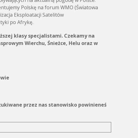
pływających na aktualną pogodę w Polsce.
ezentujemy Polskę na forum WMO (Światowa
acja Eksploatacji Satelitów
yki po Afrykę.
ższej klasy specjalistami. Czekamy na
asprowym Wierchu, Śnieżce, Helu oraz w
owie
oszukiwane przez nas stanowisko powinieneś