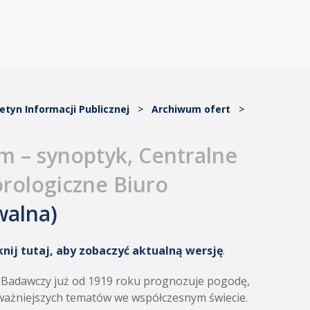
letyn Informacji Publicznej
>
Archiwum ofert
>
m – synoptyk, Centralne
rologiczne Biuro
walna)
knij tutaj, aby zobaczyć aktualną wersję
.
t Badawczy już od 1919 roku prognozuje pogodę,
ajważniejszych tematów we współczesnym świecie.