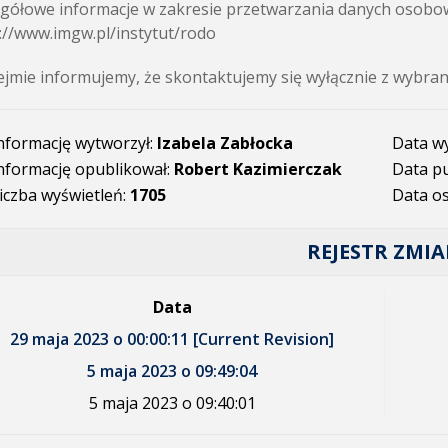
gółowe informacje w zakresie przetwarzania danych osobow
://www.imgw.pl/instytut/rodo
jmie informujemy, że skontaktujemy się wyłącznie z wybra
nformację wytworzył:
Izabela Zabłocka
Data w
nformację opublikował:
Robert Kazimierczak
Data pu
iczba wyświetleń:
1705
Data os
REJESTR ZMI
Data
29 maja 2023 o 00:00:11 [Current Revision]
5 maja 2023 o 09:49:04
5 maja 2023 o 09:40:01