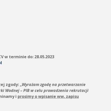
CV w terminie do:
28.05.2023
l
zej zgody:
„
Wyrażam zgodę na przetwarzanie
rki Wodnej – PIB
w celu prowadzenia rekrutacji
minamy i
prosimy o wpisanie ww. zapisu