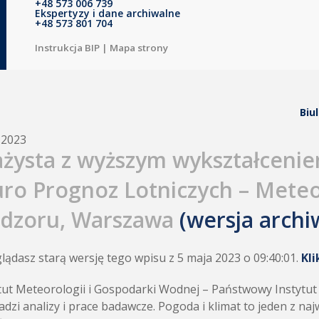
+48 573 006 739
Ekspertyzy i dane archiwalne
+48 573 801 704
Instrukcja BIP
|
Mapa strony
Biu
.2023
ażysta z wyższym wykształcenie
uro Prognoz Lotniczych – Meteo
dzoru, Warszawa
(wersja archi
lądasz starą wersję tego wpisu z 5 maja 2023 o 09:40:01.
Kli
tut Meteorologii i Gospodarki Wodnej – Państwowy Instytu
dzi analizy i prace badawcze. Pogoda i klimat to jeden z n