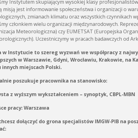
śmy Instytutem skupiającym wysokiej klasy profesjonalistó
 misją jest informowanie społeczeństwa i organizacji o wa
logicznych, zmianach klimatu oraz wszystkich czynnikach w
śmy członkiem wielu organizacji międzynarodowych. Repr
izacja Meteorologiczna) czy EUMETSAT (Europejska Organiz
rologicznych). Uczestniczymy w pracach badawczych od Arkt
a w Instytucie to szereg wyzwań we współpracy z najwy
epszych w Warszawie, Gdyni, Wrocławiu, Krakowie, na K
 innych miejscach Polski.
alnie poszukuje pracownika na stanowisko:
ysta z wyższym wykształceniem – synoptyk, CBPL-MBN
sce pracy:
Warszawa
i chcesz dołączyć do grona specjalistów IMGW-PIB na p
ać: