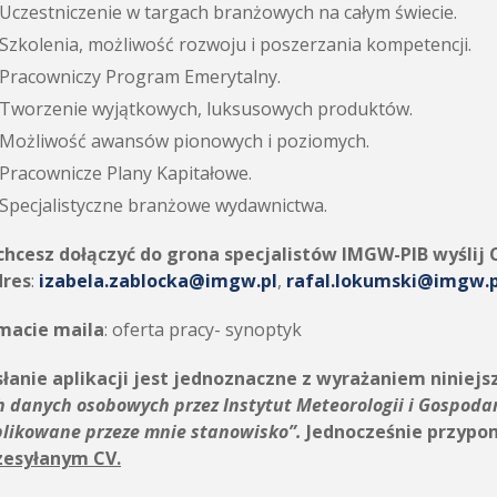
Uczestniczenie w targach branżowych na całym świecie.
Szkolenia, możliwość rozwoju i poszerzania kompetencji.
Pracowniczy Program Emerytalny.
Tworzenie wyjątkowych, luksusowych produktów.
Możliwość awansów pionowych i poziomych.
Pracownicze Plany Kapitałowe.
Specjalistyczne branżowe wydawnictwa.
 chcesz dołączyć do grona specjalistów IMGW-PIB wyślij 
dres
:
izabela.zablocka@imgw.pl
,
rafal.lokumski@imgw.p
macie maila
: oferta pracy- synoptyk
łanie aplikacji jest jednoznaczne z wyrażaniem niniejs
h danych osobowych przez
Instytut Meteorologii i Gospoda
plikowane przeze mnie stanowisko”.
Jednocześnie przypo
zesyłanym CV.