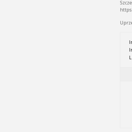
Szcze
https
Uprze
I
I
L