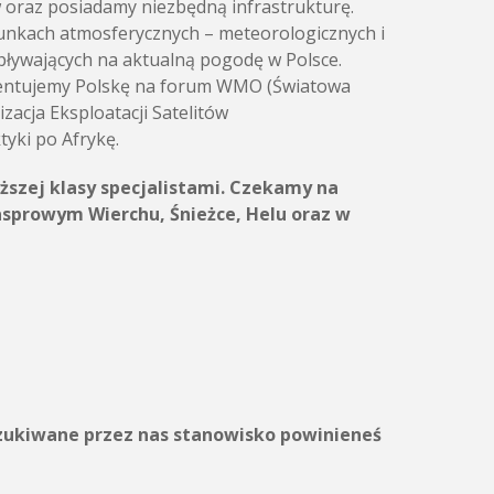
w oraz posiadamy niezbędną infrastrukturę.
runkach atmosferycznych – meteorologicznych i
pływających na aktualną pogodę w Polsce.
ezentujemy Polskę na forum WMO (Światowa
acja Eksploatacji Satelitów
yki po Afrykę.
ższej klasy specjalistami. Czekamy na
asprowym Wierchu, Śnieżce, Helu oraz w
oszukiwane przez nas stanowisko powinieneś