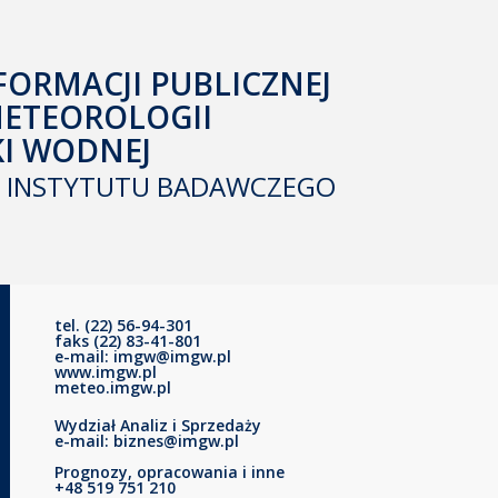
FORMACJI PUBLICZNEJ
METEOROLOGII
KI WODNEJ
INSTYTUTU BADAWCZEGO
tel. (22) 56-94-301
faks (22) 83-41-801
e-mail: imgw@imgw.pl
www.imgw.pl
meteo.imgw.pl
Wydział Analiz i Sprzedaży
e-mail: biznes@imgw.pl
Prognozy, opracowania i inne
+48 519 751 210