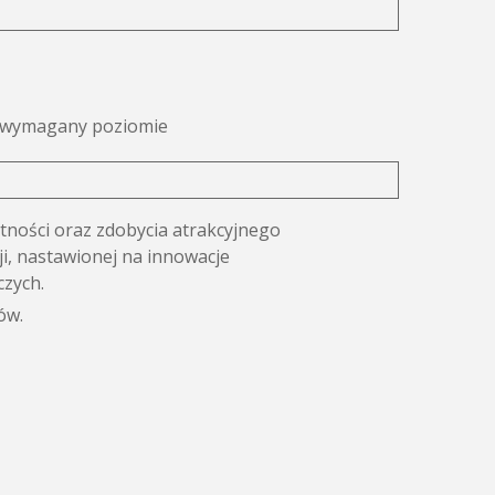
a wymagany poziomie
tności oraz zdobycia atrakcyjnego
ji, nastawionej na innowacje
czych.
ów.