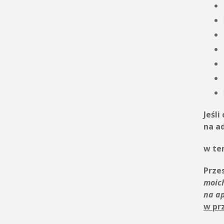
Jeśli
na a
w te
Przes
moic
na a
w pr