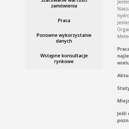
Szacowanie wartości
Jeste
zamówienia
Naszą
hydro
Praca
Jeste
Organ
Ponowne wykorzystanie
Meteo
danych
Prac
Wstępne konsultacje
najl
rynkowe
wielu
Aktu
Staż
Miej
Jeśl
pozn