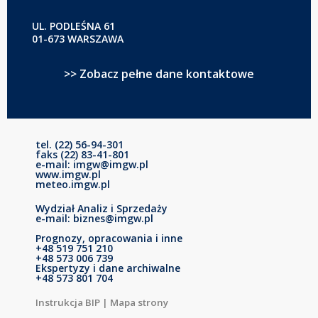
UL. PODLEŚNA 61
01-673 WARSZAWA
>> Zobacz pełne dane kontaktowe
tel. (22) 56-94-301
faks (22) 83-41-801
e-mail: imgw@imgw.pl
www.imgw.pl
meteo.imgw.pl
Wydział Analiz i Sprzedaży
e-mail: biznes@imgw.pl
Prognozy, opracowania i inne
+48 519 751 210
+48 573 006 739
Ekspertyzy i dane archiwalne
+48 573 801 704
Instrukcja BIP
|
Mapa strony