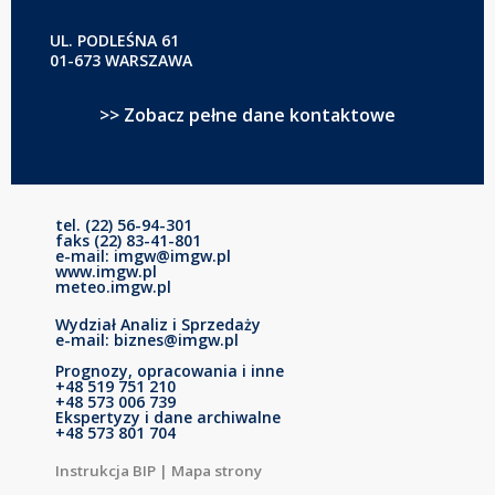
UL. PODLEŚNA 61
01-673 WARSZAWA
>> Zobacz pełne dane kontaktowe
tel. (22) 56-94-301
faks (22) 83-41-801
e-mail: imgw@imgw.pl
www.imgw.pl
meteo.imgw.pl
Wydział Analiz i Sprzedaży
e-mail: biznes@imgw.pl
Prognozy, opracowania i inne
+48 519 751 210
+48 573 006 739
Ekspertyzy i dane archiwalne
+48 573 801 704
Instrukcja BIP
|
Mapa strony