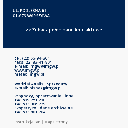
UL. PODLEŚNA 61
01-673 WARSZAWA
>> Zobacz pełne dane kontaktowe
tel. (22) 56-94-301
faks (22) 83-41-801
e-mail: imgw@imgw.pl
www.imgw.pl
meteo.imgw.pl
Wydział Analiz i Sprzedaży
e-mail: biznes@imgw.pl
Prognozy, opracowania i inne
+48 519 751 210
+48 573 006 739
Ekspertyzy i dane archiwalne
+48 573 801 704
Instrukcja BIP
|
Mapa strony