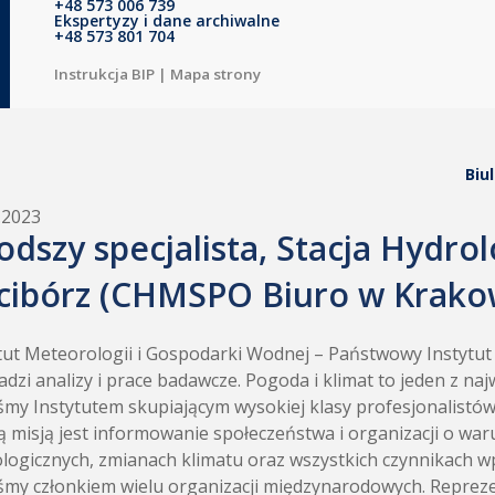
+48 573 006 739
Ekspertyzy i dane archiwalne
+48 573 801 704
Instrukcja BIP
|
Mapa strony
Biu
.2023
odszy specjalista, Stacja Hydr
cibórz (CHMSPO Biuro w Krako
tut Meteorologii i Gospodarki Wodnej – Państwowy Instytu
dzi analizy i prace badawcze. Pogoda i klimat to jeden z n
śmy Instytutem skupiającym wysokiej klasy profesjonalistó
 misją jest informowanie społeczeństwa i organizacji o wa
logicznych, zmianach klimatu oraz wszystkich czynnikach w
śmy członkiem wielu organizacji międzynarodowych. Repr