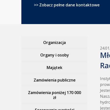
>> Zobacz pełne dane kontaktowe
Organizacja
24.01
Mł
Organy i osoby
Ra
Majątek
Insty
Zamówienia publiczne
prowa
Jeste
Zamówienia poniżej 170 000
Naszą
zł
hydro
Jeste