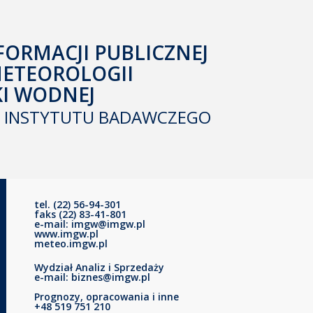
FORMACJI PUBLICZNEJ
METEOROLOGII
KI WODNEJ
INSTYTUTU BADAWCZEGO
tel. (22) 56-94-301
faks (22) 83-41-801
e-mail: imgw@imgw.pl
www.imgw.pl
meteo.imgw.pl
Wydział Analiz i Sprzedaży
e-mail: biznes@imgw.pl
Prognozy, opracowania i inne
+48 519 751 210