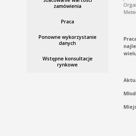
Szacowanie wartości
Organ
zamówienia
Meteo
Praca
Ponowne wykorzystanie
Prac
danych
najl
wielu
Wstępne konsultacje
rynkowe
Aktu
Młod
Miej