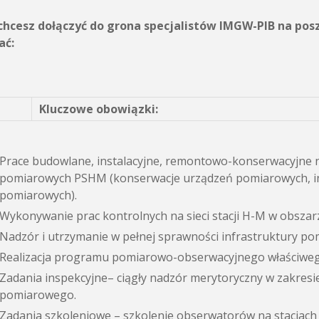
i chcesz dołączyć do grona specjalistów IMGW-PIB na p
ać:
Kluczowe obowiązki:
Prace budowlane, instalacyjne, remontowo-konserwacyjne na
pomiarowych PSHM (konserwacje urządzeń pomiarowych, inf
pomiarowych).
Wykonywanie prac kontrolnych na sieci stacji H-M w obsza
Nadzór i utrzymanie w pełnej sprawności infrastruktury pom
Realizacja programu pomiarowo-obserwacyjnego właściwego
Zadania inspekcyjne– ciągły nadzór merytoryczny w zakresie
pomiarowego.
Zadania szkoleniowe – szkolenie obserwatorów na stacjac