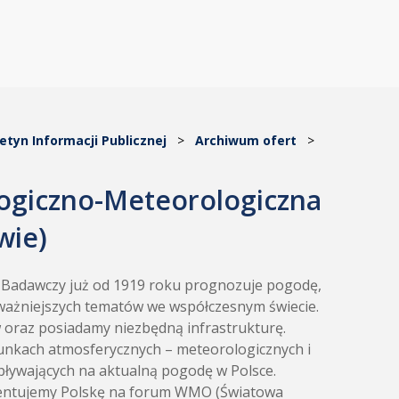
letyn Informacji Publicznej
>
Archiwum ofert
>
ologiczno-Meteorologiczna
wie)
t Badawczy już od 1919 roku prognozuje pogodę,
ajważniejszych tematów we współczesnym świecie.
w oraz posiadamy niezbędną infrastrukturę.
runkach atmosferycznych – meteorologicznych i
pływających na aktualną pogodę w Polsce.
ezentujemy Polskę na forum WMO (Światowa