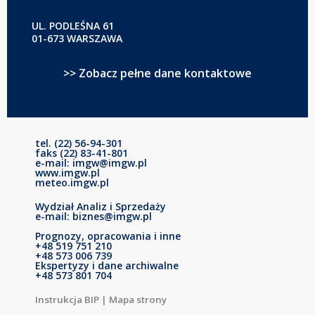
UL. PODLEŚNA 61
01-673 WARSZAWA
>> Zobacz pełne dane kontaktowe
tel. (22) 56-94-301
faks (22) 83-41-801
e-mail: imgw@imgw.pl
www.imgw.pl
meteo.imgw.pl
Wydział Analiz i Sprzedaży
e-mail: biznes@imgw.pl
Prognozy, opracowania i inne
+48 519 751 210
+48 573 006 739
Ekspertyzy i dane archiwalne
+48 573 801 704
Instrukcja BIP
|
Mapa strony