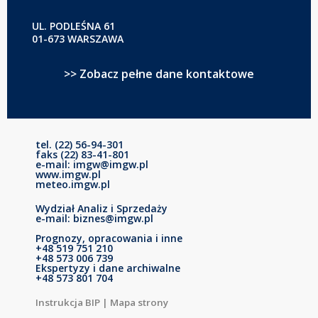
UL. PODLEŚNA 61
01-673 WARSZAWA
>> Zobacz pełne dane kontaktowe
tel. (22) 56-94-301
faks (22) 83-41-801
e-mail: imgw@imgw.pl
www.imgw.pl
meteo.imgw.pl
Wydział Analiz i Sprzedaży
e-mail: biznes@imgw.pl
Prognozy, opracowania i inne
+48 519 751 210
+48 573 006 739
Ekspertyzy i dane archiwalne
+48 573 801 704
Instrukcja BIP
|
Mapa strony