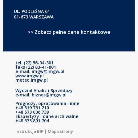
UL. PODLEŚNA 61
01-673 WARSZAWA
>> Zobacz pełne dane kontaktowe
tel. (22) 56-94-301
faks (22) 83-41-801
e-mail: imgw@imgw.pl
www.imgw.pl
meteo.imgw.pl
Wydział Analiz i Sprzedaży
e-mail: biznes@imgw.pl
Prognozy, opracowania i inne
+48 519 751 210
+48 573 006 739
Ekspertyzy i dane archiwalne
+48 573 801 704
Instrukcja BIP
|
Mapa strony