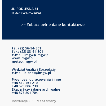
UL. PODLEŚNA 61
01-673 WARSZAWA
>> Zobacz pełne dane kontaktowe
tel. (22) 56-94-301
faks (22) 83-41-801
e-mail: imgw@imgw.pl
www.imgw.pl
meteo.imgw.pl
Wydział Analiz i Sprzedaży
e-mail: biznes@imgw.pl
Prognozy, opracowania i inne
+48 519 751 210
+48 573 006 739
Ekspertyzy i dane archiwalne
+48 573 801 704
Instrukcja BIP
|
Mapa strony