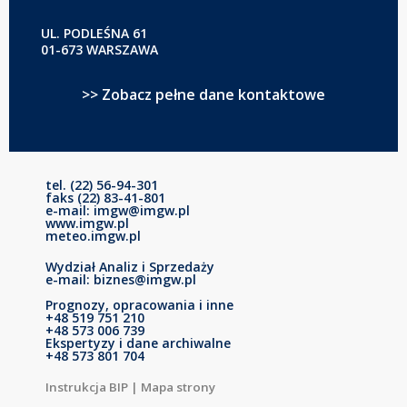
UL. PODLEŚNA 61
01-673 WARSZAWA
>> Zobacz pełne dane kontaktowe
tel. (22) 56-94-301
faks (22) 83-41-801
e-mail: imgw@imgw.pl
www.imgw.pl
meteo.imgw.pl
Wydział Analiz i Sprzedaży
e-mail: biznes@imgw.pl
Prognozy, opracowania i inne
+48 519 751 210
+48 573 006 739
Ekspertyzy i dane archiwalne
+48 573 801 704
Instrukcja BIP
|
Mapa strony