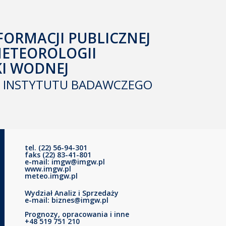
FORMACJI PUBLICZNEJ
METEOROLOGII
KI WODNEJ
INSTYTUTU BADAWCZEGO
tel. (22) 56-94-301
faks (22) 83-41-801
e-mail: imgw@imgw.pl
www.imgw.pl
meteo.imgw.pl
Wydział Analiz i Sprzedaży
e-mail: biznes@imgw.pl
Prognozy, opracowania i inne
+48 519 751 210