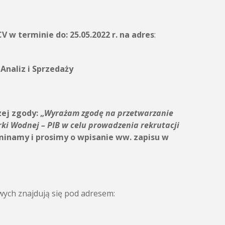
CV w terminie do:
25.05.2022 r.
na adres
:
 Analiz i Sprzedaży
zej zgody:
„
Wyrażam zgodę na przetwarzanie
rki Wodnej – PIB
w celu prowadzenia rekrutacji
inamy i prosimy o wpisanie ww. zapisu w
ych znajdują się pod adresem: