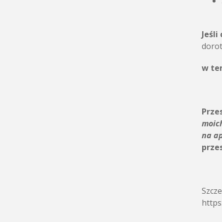
Jeśli
dorot
w te
Przes
moic
na a
prze
Szcze
https