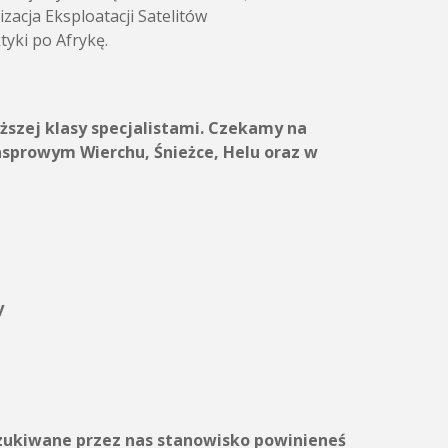
acja Eksploatacji Satelitów
yki po Afrykę.
ższej klasy specjalistami. Czekamy na
asprowym Wierchu, Śnieżce, Helu oraz w
y
oszukiwane przez nas stanowisko powinieneś