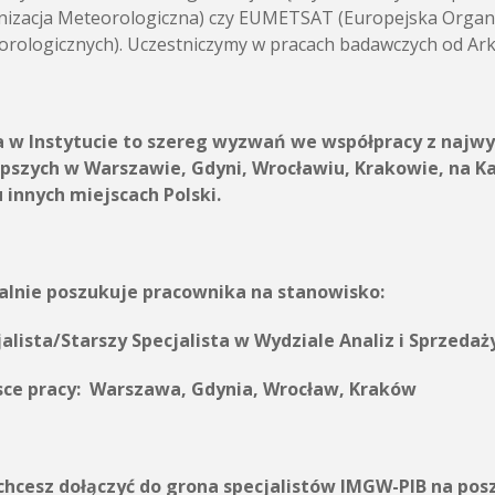
izacja Meteorologiczna) czy EUMETSAT (Europejska Organiz
rologicznych). Uczestniczymy w pracach badawczych od Arkt
a w Instytucie to szereg wyzwań we współpracy z najwy
epszych w Warszawie, Gdyni, Wrocławiu, Krakowie, na K
 innych miejscach Polski.
alnie poszukuje pracownika na stanowisko:
alista/Starszy Specjalista w Wydziale Analiz i Sprzedaż
sce pracy:
Warszawa, Gdynia, Wrocław, Kraków
i chcesz dołączyć do grona specjalistów IMGW-PIB na p