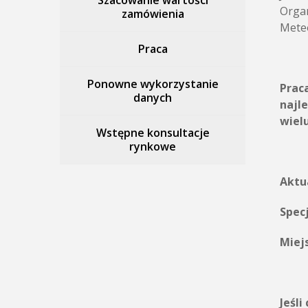
Szacowanie wartości
Organ
zamówienia
Meteo
Praca
Ponowne wykorzystanie
Prac
danych
najl
wielu
Wstępne konsultacje
rynkowe
Aktu
Specj
Miej
Jeśl