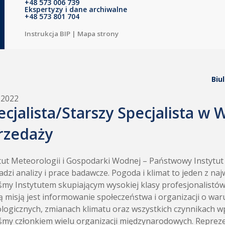
+48 573 006 739
Ekspertyzy i dane archiwalne
+48 573 801 704
Instrukcja BIP
|
Mapa strony
Biu
.2022
ecjalista/Starszy Specjalista w W
rzedaży
tut Meteorologii i Gospodarki Wodnej – Państwowy Instytu
dzi analizy i prace badawcze. Pogoda i klimat to jeden z n
śmy Instytutem skupiającym wysokiej klasy profesjonalistó
 misją jest informowanie społeczeństwa i organizacji o wa
logicznych, zmianach klimatu oraz wszystkich czynnikach w
śmy członkiem wielu organizacji międzynarodowych. Repr