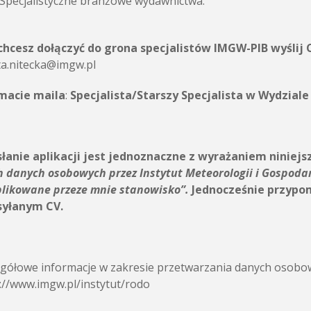
Specjalistyczne branżowe wydawnictwa.
 chcesz dołączyć do grona specjalistów IMGW-PIB wyślij 
a.nitecka@imgw.pl
macie maila
:
Specjalista/Starszy Specjalista w Wydziale
łanie aplikacji jest jednoznaczne z wyrażaniem niniejs
h danych osobowych przez
Instytut Meteorologii i Gospoda
plikowane przeze mnie stanowisko”.
Jednocześnie przypom
syłanym CV.
gółowe informacje w zakresie przetwarzania danych osobow
://www.imgw.pl/instytut/rodo