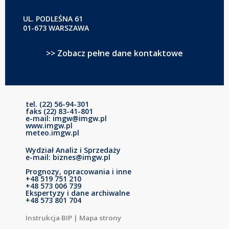
UL. PODLEŚNA 61
01-673 WARSZAWA
>> Zobacz pełne dane kontaktowe
tel. (22) 56-94-301
faks (22) 83-41-801
e-mail: imgw@imgw.pl
www.imgw.pl
meteo.imgw.pl
Wydział Analiz i Sprzedaży
e-mail: biznes@imgw.pl
Prognozy, opracowania i inne
+48 519 751 210
+48 573 006 739
Ekspertyzy i dane archiwalne
+48 573 801 704
Instrukcja BIP
|
Mapa strony