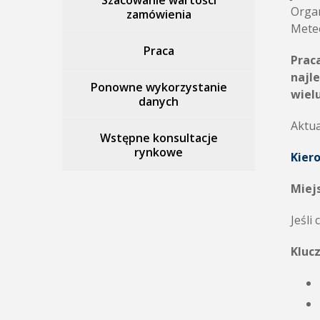
Szacowanie wartości
Organ
zamówienia
Meteo
Praca
Prac
najl
Ponowne wykorzystanie
wielu
danych
Aktua
Wstępne konsultacje
rynkowe
Kier
Miejs
Jeśli
Kluc