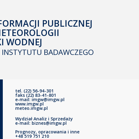
FORMACJI PUBLICZNEJ
METEOROLOGII
KI WODNEJ
INSTYTUTU BADAWCZEGO
tel. (22) 56-94-301
faks (22) 83-41-801
e-mail: imgw@imgw.pl
www.imgw.pl
meteo.imgw.pl
Wydział Analiz i Sprzedaży
e-mail: biznes@imgw.pl
Prognozy, opracowania i inne
+48 519 751 210