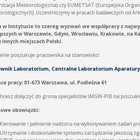
izacja Meteorologiczna) czy EUMETSAT (Europejska Organiz
rologicznych). Uczestniczymy w pracach badawczych od Arkt
a w Instytucie to szereg wyzwań we współpracy z najwy
epszych w Warszawie, Gdyni, Wrocławiu, Krakowie, na K
 innych miejscach Polski.
lnie poszukuje pracownika na stanowisko:
ownik Laboratorium, Centralne Laboratorium Aparatur
ce pracy: 01-673 Warszawa, ul. Podleśna 61
 chcesz dołączyć do grona specjalistów IMGW-PIB na poszu
zowe obowiązki:
Kierowanie i pełnienie nadzoru na wykonywaniem zadań pr
Utrzymanie i doskonalenie systemu zarządzania jakością 