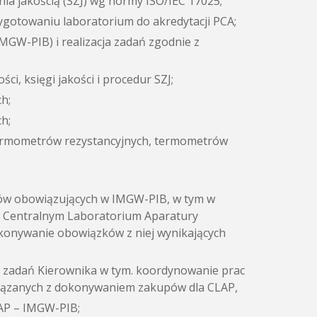
a jakością (SZJ) wg normy ISO/IEC 17025;
zygotowaniu laboratorium do akredytacji PCA;
MGW-PIB) i realizacja zadań zgodnie z
ci, księgi jakości i procedur SZJ;
h;
h;
termometrów rezystancyjnych, termometrów
tów obowiązujących w IMGW-PIB, w tym w
w Centralnym Laboratorium Aparatury
konywanie obowiązków z niej wynikających
o zadań Kierownika w tym. koordynowanie prac
iązanych z dokonywaniem zakupów dla CLAP,
AP – IMGW-PIB;