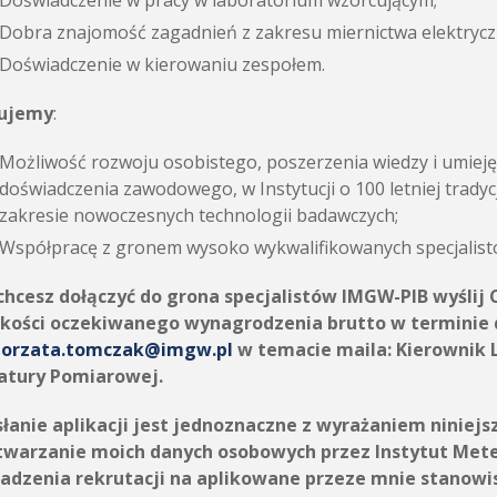
Doświadczenie w pracy w laboratorium wzorcującym;
Dobra znajomość zagadnień z zakresu miernictwa elektrycz
Doświadczenie w kierowaniu zespołem.
ujemy
:
Możliwość rozwoju osobistego, poszerzenia wiedzy i umieję
doświadczenia zawodowego, w Instytucji o 100 letniej tradyc
zakresie nowoczesnych technologii badawczych;
Współpracę z gronem wysoko wykwalifikowanych specjalist
i chcesz dołączyć do grona specjalistów IMGW-PIB wyślij
kości oczekiwanego wynagrodzenia brutto w terminie do
orzata.tomczak@imgw.pl
w temacie maila: Kierownik 
atury Pomiarowej.
słanie aplikacji jest jednoznaczne z wyrażaniem niniej
twarzanie moich danych osobowych przez Instytut Meteo
adzenia rekrutacji na aplikowane przeze mnie stanowi