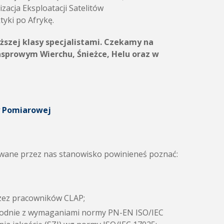
acja Eksploatacji Satelitów
yki po Afrykę.
ższej klasy specjalistami. Czekamy na
asprowym Wierchu, Śnieżce, Helu oraz w
y Pomiarowej
kiwane przez nas stanowisko powinieneś poznać:
zez pracowników CLAP;
zgodnie z wymaganiami normy PN-EN ISO/IEC