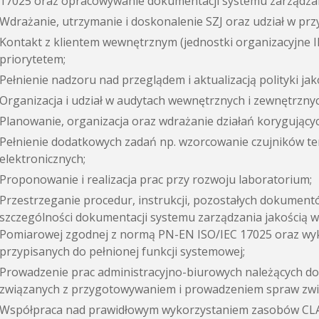
17025 oraz opracowywanie dokumentacji systemu zarządzani
Wdrażanie, utrzymanie i doskonalenie SZJ oraz udział w pr
Kontakt z klientem wewnętrznym (jednostki organizacyjne I
priorytetem;
Pełnienie nadzoru nad przeglądem i aktualizacją polityki jakoś
Organizacja i udział w audytach wewnętrznych i zewnętrznyc
Planowanie, organizacja oraz wdrażanie działań korygującyc
Pełnienie dodatkowych zadań np. wzorcowanie czujników 
elektronicznych;
Proponowanie i realizacja prac przy rozwoju laboratorium;
Przestrzeganie procedur, instrukcji, pozostałych dokumen
szczególności dokumentacji systemu zarządzania jakością 
Pomiarowej zgodnej z normą PN-EN ISO/IEC 17025 oraz wy
przypisanych do pełnionej funkcji systemowej;
Prowadzenie prac administracyjno-biurowych należących d
związanych z przygotowywaniem i prowadzeniem spraw zw
Współpraca nad prawidłowym wykorzystaniem zasobów CL