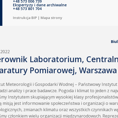
+48 573 006 739
Ekspertyzy i dane archiwalne
+48 573 801 704
Instrukcja BIP
|
Mapa strony
Biu
.2022
erownik Laboratorium, Central
aratury Pomiarowej, Warszawa
tut Meteorologii i Gospodarki Wodnej – Państwowy Instytu
dzi analizy i prace badawcze. Pogoda i klimat to jeden z n
śmy Instytutem skupiającym wysokiej klasy profesjonalistó
 misją jest informowanie społeczeństwa i organizacji o wa
logicznych, zmianach klimatu oraz wszystkich czynnikach w
śmy członkiem wielu organizacji międzynarodowych. Repr