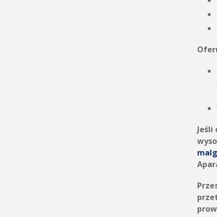
Ofer
Jeśl
wyso
malg
Apar
Prze
prze
prow