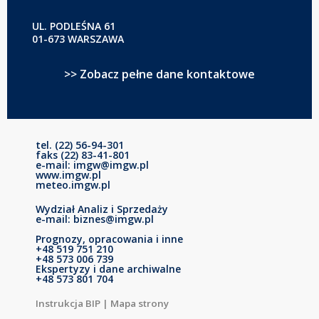
UL. PODLEŚNA 61
01-673 WARSZAWA
>> Zobacz pełne dane kontaktowe
tel. (22) 56-94-301
faks (22) 83-41-801
e-mail: imgw@imgw.pl
www.imgw.pl
meteo.imgw.pl
Wydział Analiz i Sprzedaży
e-mail: biznes@imgw.pl
Prognozy, opracowania i inne
+48 519 751 210
+48 573 006 739
Ekspertyzy i dane archiwalne
+48 573 801 704
Instrukcja BIP
|
Mapa strony