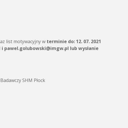
raz list motywacyjny w
terminie do: 12. 07. 2021
l
i
pawel.golubowski@imgw.pl
lub wysłanie
t Badawczy SHM Płock