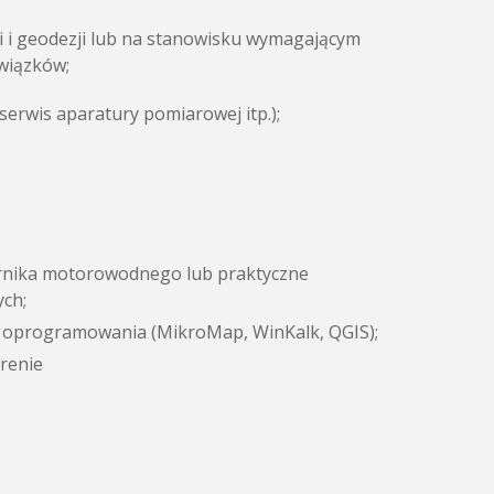
i i geodezji lub na stanowisku wymagającym
wiązków;
serwis aparatury pomiarowej itp.);
ernika motorowodnego lub praktyczne
ych;
ć oprogramowania (MikroMap, WinKalk, QGIS);
renie