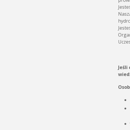
prowa
Jeste
Naszą
hydro
Jeste
Organ
Uczes
Jeśl
wied
Osob