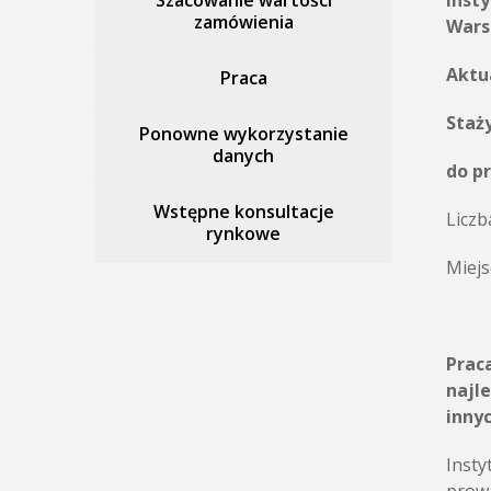
Szacowanie wartości
Inst
zamówienia
W
Aktu
Praca
Staż
Ponowne wykorzystanie
danych
do p
Wstępne konsultacje
Liczb
rynkowe
Miejs
Prac
najl
innyc
Insty