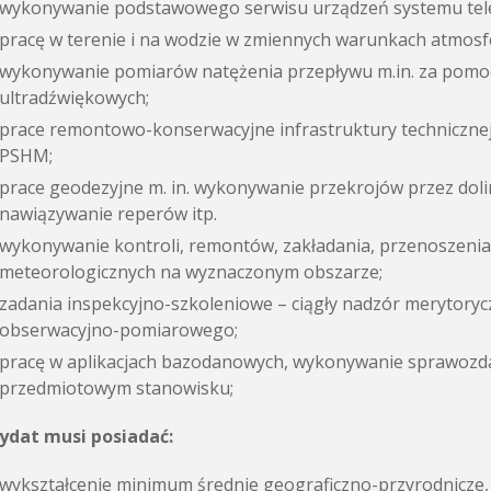
wykonywanie podstawowego serwisu urządzeń systemu tel
pracę w terenie i na wodzie w zmiennych warunkach atmosfe
wykonywanie pomiarów natężenia przepływu m.in. za pomo
ultradźwiękowych;
prace remontowo-konserwacyjne infrastruktury technicznej 
PSHM;
prace geodezyjne m. in. wykonywanie przekrojów przez doli
nawiązywanie reperów itp.
wykonywanie kontroli, remontów, zakładania, przenoszenia or
meteorologicznych na wyznaczonym obszarze;
zadania inspekcyjno-szkoleniowe – ciągły nadzór merytorycz
obserwacyjno-pomiarowego;
pracę w aplikacjach bazodanowych, wykonywanie sprawozd
przedmiotowym stanowisku;
ydat musi posiadać:
wykształcenie minimum średnie geograficzno-przyrodnicze, i