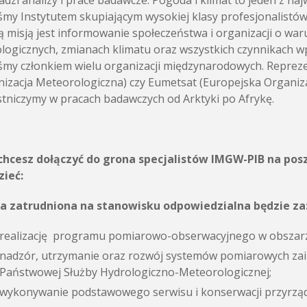
dzi analizy i prace badawcze. Pogoda i klimat to jeden z n
śmy Instytutem skupiającym wysokiej klasy profesjonalistó
 misją jest informowanie społeczeństwa i organizacji o wa
logicznych, zmianach klimatu oraz wszystkich czynnikach w
śmy członkiem wielu organizacji międzynarodowych. Repr
izacja Meteorologiczna) czy Eumetsat (Europejska Organizac
tniczymy w pracach badawczych od Arktyki po Afrykę.
i chcesz dołączyć do grona specjalistów IMGW-PIB na po
zieć:
a zatrudniona na stanowisku odpowiedzialna będzie za
realizację programu pomiarowo-obserwacyjnego w obszarz
nadzór, utrzymanie oraz rozwój systemów pomiarowych zain
Państwowej Służby Hydrologiczno-Meteorologicznej;
wykonywanie podstawowego serwisu i konserwacji przyrz