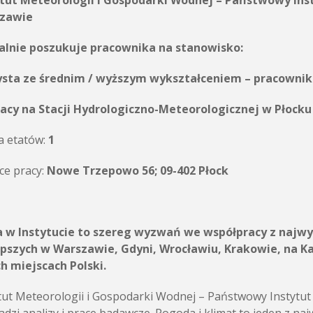
ytut Meteorologii i Gospodarki Wodnej – Państwowy In
arszawie
alnie poszukuje pracownika na stanowisko:
ysta ze średnim / wyższym wykształceniem – pracownik
racy na Stacji Hydrologiczno-Meteorologicznej w Płocku
a etatów:
1
ce pracy:
Nowe Trzepowo 56; 09-402 Płock
a w Instytucie to szereg wyzwań we współpracy z najwy
epszych w Warszawie, Gdyni, Wrocławiu, Krakowie, na K
h miejscach Polski.
tut Meteorologii i Gospodarki Wodnej – Państwowy Instytu