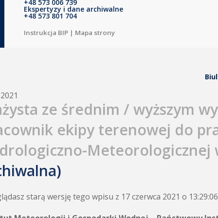
+48 573 006 739
Ekspertyzy i dane archiwalne
+48 573 801 704
Instrukcja BIP
|
Mapa strony
Biu
.2021
ażysta ze średnim / wyższym wy
acownik ekipy terenowej do pra
drologiczno-Meteorologicznej 
chiwalna)
lądasz starą wersję tego wpisu z 17 czerwca 2021 o 13:29:06