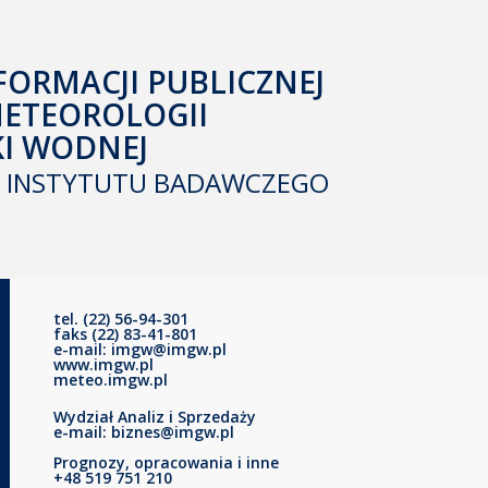
FORMACJI PUBLICZNEJ
METEOROLOGII
KI WODNEJ
INSTYTUTU BADAWCZEGO
tel. (22) 56-94-301
faks (22) 83-41-801
e-mail: imgw@imgw.pl
www.imgw.pl
meteo.imgw.pl
Wydział Analiz i Sprzedaży
e-mail: biznes@imgw.pl
Prognozy, opracowania i inne
+48 519 751 210