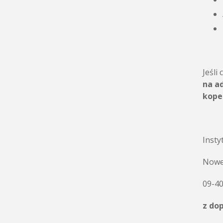
Jeśli
na a
kope
Insty
Nowe
09-40
z do