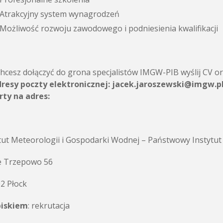
Atrakcyjny system wynagrodzeń
Możliwość rozwoju zawodowego i podniesienia kwalifikacji
 chcesz dołączyć do grona specjalistów IMGW-PIB wyślij CV o
dresy poczty elektronicznej:
jacek.jaroszewski@imgw.p
rty na adres:
tut Meteorologii i Gospodarki Wodnej – Państwowy Instytu
 Trzepowo 56
2 Płock
piskiem
: rekrutacja