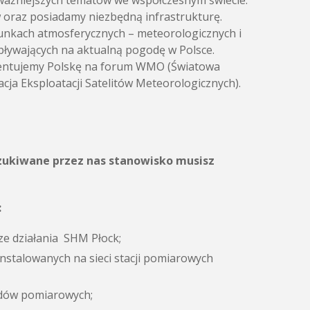
ajważniejszych tematów we współczesnym świecie.
w oraz posiadamy niezbędną infrastrukturę.
runkach atmosferycznych – meteorologicznych i
pływających na aktualną pogodę w Polsce.
ezentujemy Polskę na forum WMO (Światowa
ja Eksploatacji Satelitów Meteorologicznych).
szukiwane przez nas stanowisko musisz
:
e działania SHM Płock;
stalowanych na sieci stacji pomiarowych
ądów pomiarowych;