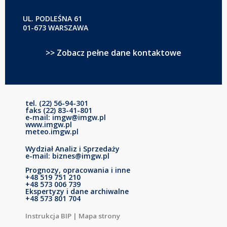
UL. PODLEŚNA 61
01-673 WARSZAWA
>> Zobacz pełne dane kontaktowe
tel. (22) 56-94-301
faks (22) 83-41-801
e-mail: imgw@imgw.pl
www.imgw.pl
meteo.imgw.pl
Wydział Analiz i Sprzedaży
e-mail: biznes@imgw.pl
Prognozy, opracowania i inne
+48 519 751 210
+48 573 006 739
Ekspertyzy i dane archiwalne
+48 573 801 704
Instrukcja BIP
|
Mapa strony