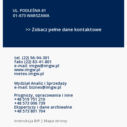
UL. PODLEŚNA 61
01-673 WARSZAWA
>> Zobacz pełne dane kontaktowe
tel. (22) 56-94-301
faks (22) 83-41-801
e-mail: imgw@imgw.pl
www.imgw.pl
meteo.imgw.pl
Wydział Analiz i Sprzedaży
e-mail: biznes@imgw.pl
Prognozy, opracowania i inne
+48 519 751 210
+48 573 006 739
Ekspertyzy i dane archiwalne
+48 573 801 704
Instrukcja BIP
|
Mapa strony