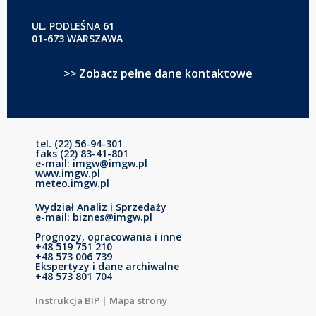
UL. PODLEŚNA 61
01-673 WARSZAWA
>> Zobacz pełne dane kontaktowe
tel. (22) 56-94-301
faks (22) 83-41-801
e-mail: imgw@imgw.pl
www.imgw.pl
meteo.imgw.pl
Wydział Analiz i Sprzedaży
e-mail: biznes@imgw.pl
Prognozy, opracowania i inne
+48 519 751 210
+48 573 006 739
Ekspertyzy i dane archiwalne
+48 573 801 704
Instrukcja BIP
|
Mapa strony