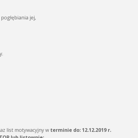
pogłębiania jej,
y.
raz list motywacyjny w
terminie do: 12.12.2019 r.
OR lub listownie: