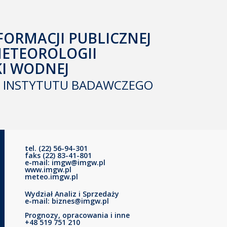
FORMACJI PUBLICZNEJ
METEOROLOGII
KI WODNEJ
INSTYTUTU BADAWCZEGO
tel. (22) 56-94-301
faks (22) 83-41-801
e-mail: imgw@imgw.pl
www.imgw.pl
meteo.imgw.pl
Wydział Analiz i Sprzedaży
e-mail: biznes@imgw.pl
Prognozy, opracowania i inne
+48 519 751 210