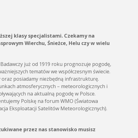
ższej klasy specjalistami. Czekamy na
asprowym Wierchu, Śnieżce, Helu czy w wielu
t Badawczy już od 1919 roku prognozuje pogodę,
ajważniejszych tematów we współczesnym świecie.
w oraz posiadamy niezbędną infrastrukturę.
runkach atmosferycznych – meteorologicznych i
pływających na aktualną pogodę w Polsce.
ezentujemy Polskę na forum WMO (Światowa
ja Eksploatacji Satelitów Meteorologicznych).
szukiwane przez nas stanowisko musisz