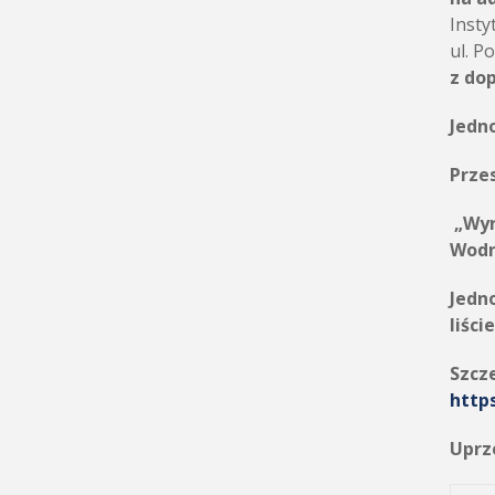
Insty
ul. P
z do
Jedn
Przes
„Wyr
Wodn
Jedn
liśc
Szcz
http
Uprz