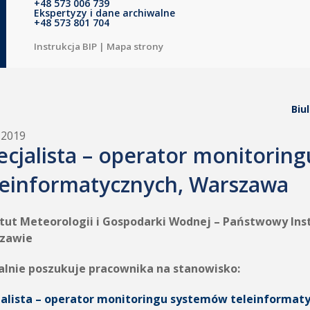
+48 573 006 739
Ekspertyzy i dane archiwalne
+48 573 801 704
Instrukcja BIP
|
Mapa strony
Biu
.2019
ecjalista – operator monitorin
leinformatycznych, Warszawa
ytut Meteorologii i Gospodarki Wodnej – Państwowy In
arszawie
alnie poszukuje pracownika na stanowisko:
jalista – operator monitoringu systemów teleinformat