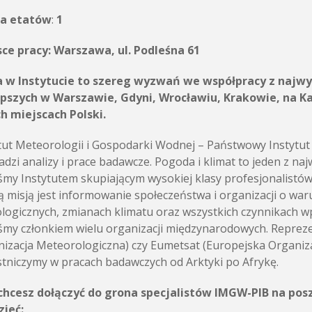
ba etatów
:
1
ce pracy:
Warszawa, ul. Podleśna 61
a w Instytucie to szereg wyzwań we współpracy z najwy
epszych w Warszawie, Gdyni, Wrocławiu, Krakowie, na K
h miejscach Polski.
tut Meteorologii i Gospodarki Wodnej – Państwowy Instytu
dzi analizy i prace badawcze. Pogoda i klimat to jeden z n
śmy Instytutem skupiającym wysokiej klasy profesjonalistó
 misją jest informowanie społeczeństwa i organizacji o wa
logicznych, zmianach klimatu oraz wszystkich czynnikach w
śmy członkiem wielu organizacji międzynarodowych. Repr
izacja Meteorologiczna) czy Eumetsat (Europejska Organizac
tniczymy w pracach badawczych od Arktyki po Afrykę.
i chcesz dołączyć do grona specjalistów IMGW-PIB na po
zieć: