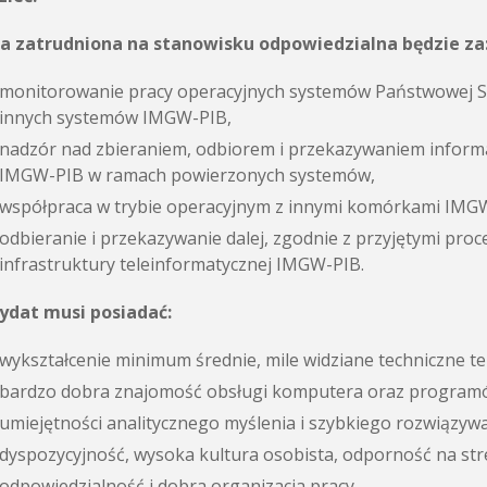
a zatrudniona na stanowisku odpowiedzialna będzie za
monitorowanie pracy operacyjnych systemów Państwowej S
innych systemów IMGW-PIB,
nadzór nad zbieraniem, odbiorem i przekazywaniem informac
IMGW-PIB w ramach powierzonych systemów,
współpraca w trybie operacyjnym z innymi komórkami IM
odbieranie i przekazywanie dalej, zgodnie z przyjętymi pr
infrastruktury teleinformatycznej IMGW-PIB.
ydat musi posiadać:
wykształcenie minimum średnie, mile widziane techniczne te
bardzo dobra znajomość obsługi komputera oraz program
umiejętności analitycznego myślenia i szybkiego rozwiązy
dyspozycyjność, wysoka kultura osobista, odporność na st
odpowiedzialność i dobra organizacja pracy,