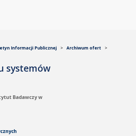
letyn Informacji Publicznej
>
Archiwum ofert
>
gu systemów
stytut Badawczy w
ycznych