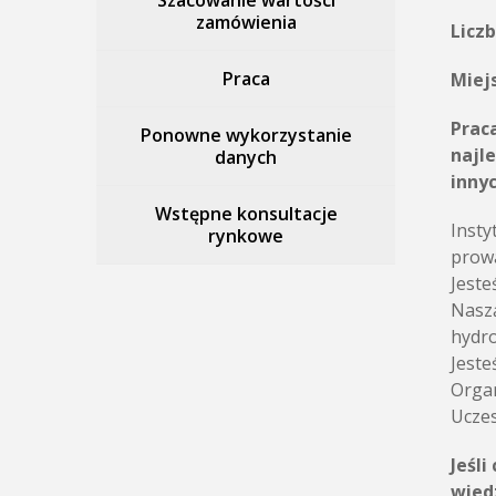
Szacowanie wartości
zamówienia
Licz
Praca
Miejs
Prac
Ponowne wykorzystanie
najl
danych
innyc
Wstępne konsultacje
Insty
rynkowe
prowa
Jeste
Naszą
hydro
Jeste
Organ
Uczes
Jeśl
wied