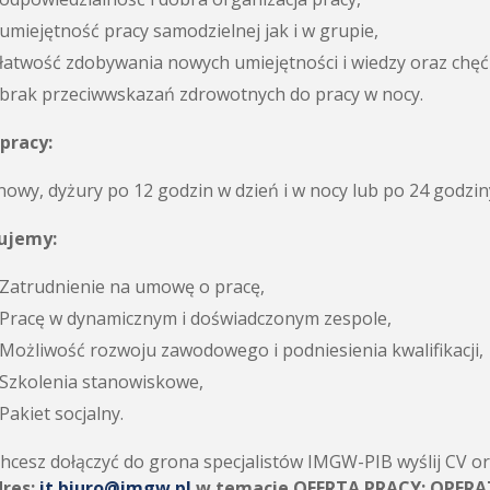
umiejętność pracy samodzielnej jak i w grupie,
łatwość zdobywania nowych umiejętności i wiedzy oraz chęć 
brak przeciwwskazań zdrowotnych do pracy w nocy.
pracy:
owy, dyżury po 12 godzin w dzień i w nocy lub po 24 godzin
ujemy:
Zatrudnienie na umowę o pracę,
Pracę w dynamicznym i doświadczonym zespole,
Możliwość rozwoju zawodowego i podniesienia kwalifikacji,
Szkolenia stanowiskowe,
Pakiet socjalny.
 chcesz dołączyć do grona specjalistów IMGW-PIB wyślij CV o
res:
it.biuro@imgw.pl
w temacie OFERTA PRACY: OPERAT