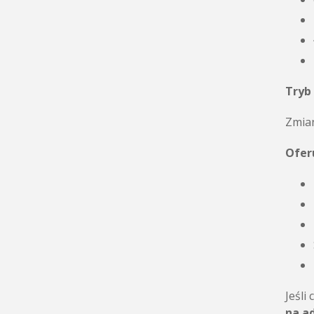
Tryb 
Zmian
Ofer
Jeśli
na ad