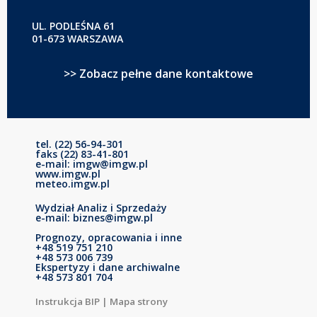
UL. PODLEŚNA 61
01-673 WARSZAWA
>> Zobacz pełne dane kontaktowe
tel. (22) 56-94-301
faks (22) 83-41-801
e-mail: imgw@imgw.pl
www.imgw.pl
meteo.imgw.pl
Wydział Analiz i Sprzedaży
e-mail: biznes@imgw.pl
Prognozy, opracowania i inne
+48 519 751 210
+48 573 006 739
Ekspertyzy i dane archiwalne
+48 573 801 704
Instrukcja BIP
|
Mapa strony