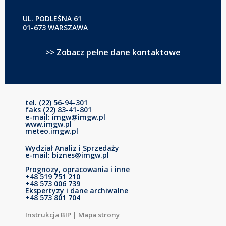
UL. PODLEŚNA 61
01-673 WARSZAWA
>> Zobacz pełne dane kontaktowe
tel. (22) 56-94-301
faks (22) 83-41-801
e-mail: imgw@imgw.pl
www.imgw.pl
meteo.imgw.pl
Wydział Analiz i Sprzedaży
e-mail: biznes@imgw.pl
Prognozy, opracowania i inne
+48 519 751 210
+48 573 006 739
Ekspertyzy i dane archiwalne
+48 573 801 704
Instrukcja BIP
|
Mapa strony