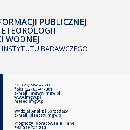
FORMACJI PUBLICZNEJ
METEOROLOGII
KI WODNEJ
INSTYTUTU BADAWCZEGO
tel. (22) 56-94-301
faks (22) 83-41-801
e-mail: imgw@imgw.pl
www.imgw.pl
meteo.imgw.pl
Wydział Analiz i Sprzedaży
e-mail: biznes@imgw.pl
Prognozy, opracowania i inne
+48 519 751 210