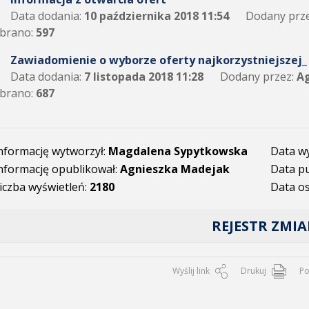
Data dodania:
10 października 2018 11:54
Dodany prze
brano:
597
Zawiadomienie o wyborze oferty najkorzystniejszej_ Cz
Data dodania:
7 listopada 2018 11:28
Dodany przez:
Ag
brano:
687
nformację wytworzył:
Magdalena Sypytkowska
Data w
nformację opublikował:
Agnieszka Madejak
Data pu
iczba wyświetleń:
2180
Data os
REJESTR ZMI
Wyślij link
Drukuj
P