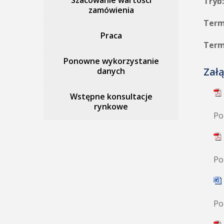
Szacowanie wartości
Tryb:
zamówienia
Termi
Praca
Termi
Ponowne wykorzystanie
Załą
danych
Wstępne konsultacje
rynkowe
Po
Po
Po