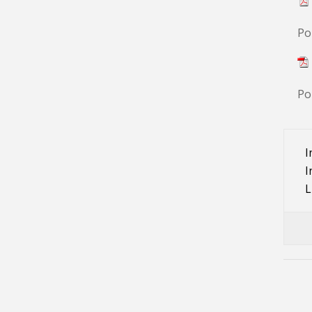
Po
Po
I
I
L