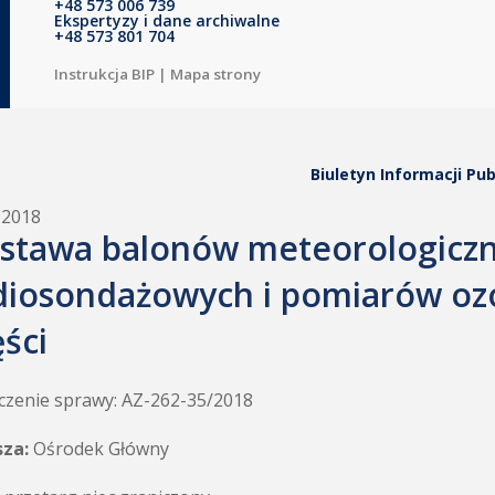
+48 573 006 739
Ekspertyzy i dane archiwalne
+48 573 801 704
Instrukcja BIP
|
Mapa strony
Biuletyn Informacji Pub
.2018
stawa balonów meteorologicz
diosondażowych i pomiarów ozo
ęści
zenie sprawy: AZ-262-35/2018
sza:
Ośrodek Główny