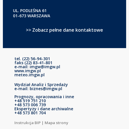
UL. PODLEŚNA 61
01-673 WARSZAWA
>> Zobacz pełne dane kontaktowe
tel. (22) 56-94-301
faks (22) 83-41-801
e-mail: imgw@imgw.pl
www.imgw.pl
meteo.imgw.pl
Wydział Analiz i Sprzedaży
e-mail: biznes@imgw.pl
Prognozy, opracowania i inne
+48 519 751 210
+48 573 006 739
Ekspertyzy i dane archiwalne
+48 573 801 704
Instrukcja BIP
|
Mapa strony