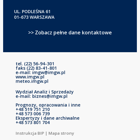
UL. PODLEŚNA 61
01-673 WARSZAWA
>> Zobacz pełne dane kontaktowe
tel. (22) 56-94-301
faks (22) 83-41-801
e-mail: imgw@imgw.pl
www.imgw.pl
meteo.imgw.pl
Wydział Analiz i Sprzedaży
e-mail: biznes@imgw.pl
Prognozy, opracowania i inne
+48 519 751 210
+48 573 006 739
Ekspertyzy i dane archiwalne
+48 573 801 704
Instrukcja BIP
|
Mapa strony