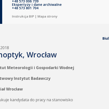
+48 573 006 739
Ekspertyzy i dane archiwalne
+48 573 801 704
Instrukcja BIP
|
Mapa strony
Biu
.2018
noptyk, Wrocław
ytut Meteorologii i Gospodarki Wodnej
twowy Instytut Badawczy
iał Wrocław
kuje kandydata do pracy na stanowisko