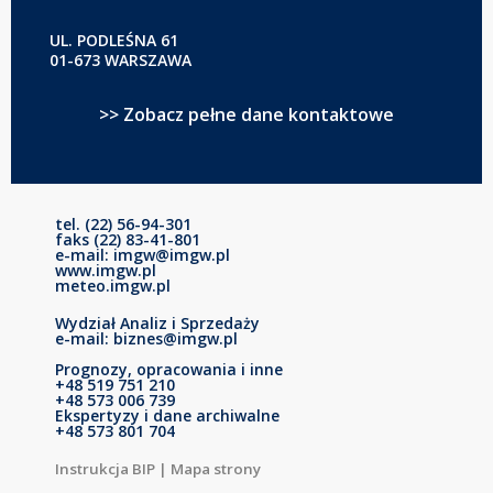
UL. PODLEŚNA 61
01-673 WARSZAWA
>> Zobacz pełne dane kontaktowe
tel. (22) 56-94-301
faks (22) 83-41-801
e-mail: imgw@imgw.pl
www.imgw.pl
meteo.imgw.pl
Wydział Analiz i Sprzedaży
e-mail: biznes@imgw.pl
Prognozy, opracowania i inne
+48 519 751 210
+48 573 006 739
Ekspertyzy i dane archiwalne
+48 573 801 704
Instrukcja BIP
|
Mapa strony